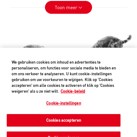
De laatste loodjes naar volwassenheid met je 47
Toon meer
weken oude Labrador Puppy
Je Labrador puppy is nu 47 weken oud, en ze
komen dichter bij hun volwassenheid. Lees
enkele rasspecifieke en leeftijdsspecifieke
aanbevelingen in deze fase van hun leven;
essentieel om de juiste zorg te bieden bij
groei en ontwikkeling.
We gebruiken cookies om inhoud en advertenties te
personaliseren, om functies voor sociale media te bieden en
om ons verkeer te analyseren. U kunt cookie-instellingen
Lees dit artikel
gebruiken om uw voorkeuren te wijzigen. Klik op 'Cookies
®
ROYAL CANIN
- Uitzonderlijk in elk
accepteren' om alle cookies te activeren of klik op 'Cookies
weigeren' als u ze niet wilt.
Cookie-beleid
detail
Cookie-instellingen
Cookie-instellingen
©2026 Royal Canin SAS. Alle rechten voorbehouden. Een
Cookies accepteren
dochteronderneming van Mars, Incorporated.