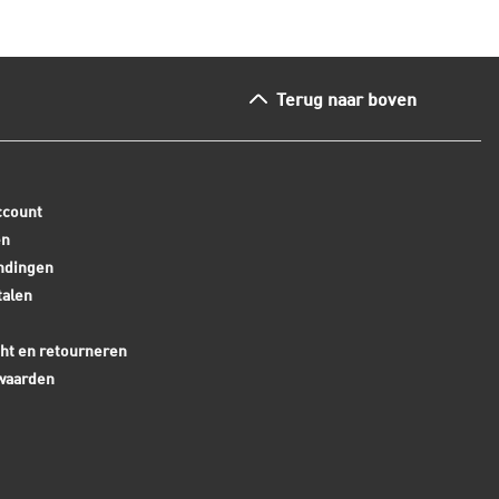
Terug naar boven
ccount
en
ndingen
talen
ht en retourneren
waarden