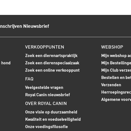
Inschrijven Nieuwsbrief
VERKOOPPUNTEN
WEBSHOP
Zoek een dierenartspraktijk
Mijn webshop a
e hond
Zoek een dierenspeciaalzaak
Mijn Bestelling
Zoek een online verkooppunt
Mijn Club verze
Bestellen en be
FAQ
Verzenden
Veelgestelde vragen
Herroepingsrec
Royal Canin nieuwsbrief
Algemene voor
OVER ROYAL CANIN
Onze visie op duurzaamheid
Kwaliteit en voedselveiligheid
Onze voedingsfilosofie