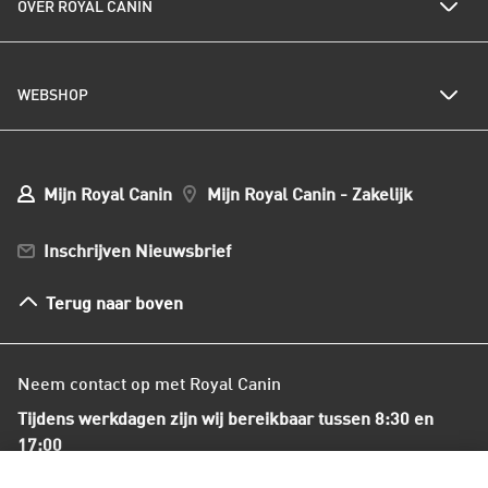
Kwetsbare spijsvertering
OVER ROYAL CANIN
Royal Canin nieuwsbrief
Kattenrassen
Kwetsbare huid of vacht
Populaire kattennamen
Al het hondenvoer
Onze visie op duurzaamheid
Hondenrassen
WEBSHOP
Kwaliteit en voedselveiligheid
Populaire hondennamen
Onze voedingsfilosofie
Ons nieuws
Mijn webshop account
Mijn Bestellingen
Mijn Royal Canin
Mijn Royal Canin - Zakelijk
Mijn Club verzendingen
Bestellen en betalen
Inschrijven Nieuwsbrief
Verzenden
Herroepingsrecht en retourneren
Terug naar boven
Algemene voorwaarden
Neem contact op met Royal Canin
Tijdens werkdagen zijn wij bereikbaar tussen 8:30 en
17:00