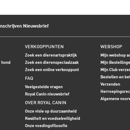
Inschrijven Nieuwsbrief
VERKOOPPUNTEN
WEBSHOP
Zoek een dierenartspraktijk
Mijn webshop a
e hond
Zoek een dierenspeciaalzaak
Mijn Bestelling
Zoek een online verkooppunt
Mijn Club verze
Bestellen en be
FAQ
Verzenden
Veelgestelde vragen
Herroepingsrec
Royal Canin nieuwsbrief
Algemene voor
OVER ROYAL CANIN
Onze visie op duurzaamheid
Kwaliteit en voedselveiligheid
Onze voedingsfilosofie