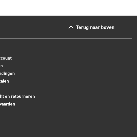
Terug naar boven
ccount
en
ndingen
talen
ht en retourneren
waarden