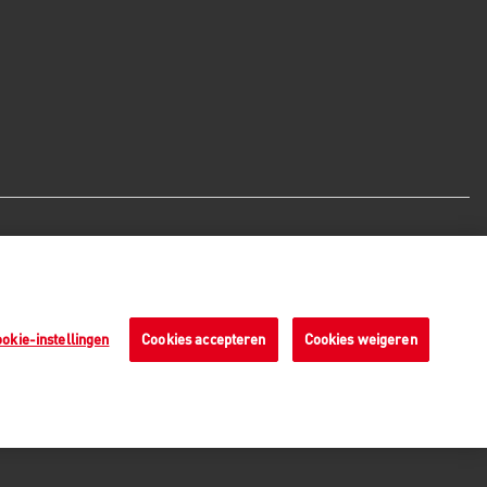
Veilige betaalmethoden - alle
bedragen zijn inclusief BTW
okie-instellingen
Cookies accepteren
Cookies weigeren
n