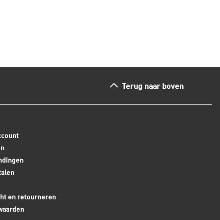
ees dit artikel
Lees dit arti
Terug naar boven
ccount
en
ndingen
talen
ht en retourneren
waarden