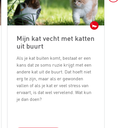
Mijn kat vecht met katten
We
uit buurt
ka
ge
Als je kat buiten komt, bestaat er een
kans dat ze soms ruzie krijgt met een
Katt
andere kat uit de buurt. Dat hoeft niet
in h
erg te zijn, maar als er gewonden
wil
vallen of als je kat er veel stress van
vaa
ervaart, is dat wel vervelend. Wat kun
tan
je dan doen?
geb
voed
gev