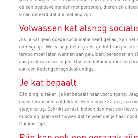
op een positieve manier met personen, dieren en uiteen
vroeg geleerd dat die niet eng zijn.
Volwassen kat alsnog social
Als je kat geen goede socialisatie heeft gehad, kan het e
onmogelijk! Wel vraagt het erg veel geduld van jou als 
tempo moet laten wennen aan geluiden, personen en situ
aan positieve ervaringen. Dus een beloning met een brok
aan een kattengedragsdeskundige.
Je kat bepaalt
Eén ding is zeker; je kat bepaalt haar vooruitgang. Jaag 
eigen tempo iets ontdekken. Een nieuwe kamer, een nie
stapje terug. Schrikt ze niet, beloon dan met een lieve 
dusdanig gaan vertrouwen dat ze weet dat je haar nooit i
Dat kost tijd.
Pijn kan ook een oorzaak zij