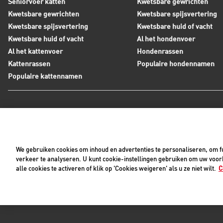
Seniorvoer katten
Kwetsbare gewrichten
Kwetsbare gewrichten
Kwetsbare spijsvertering
Kwetsbare spijsvertering
Kwetsbare huid of vacht
Kwetsbare huid of vacht
Al het hondenvoer
Al het kattenvoer
Hondenrassen
Kattenrassen
Populaire hondennamen
Populaire kattennamen
Neem contact op met Royal Canin
Tijdens werkdagen zijn wij bereikbaar tussen 8:30 en 17:0
We gebruiken cookies om inhoud en advertenties te personaliseren, om fu
+31(0)413-318418
Contact met ons opnemen
verkeer te analyseren. U kunt cookie-instellingen gebruiken om uw voork
alle cookies te activeren of klik op 'Cookies weigeren' als u ze niet wilt.
C
Pri