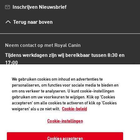
Bestellen en betalen
Inschrijven Nieuwsbrief
Verzenden
Herroepingsrecht en retourneren
Terug naar boven
Algemene voorwaarden
Neem contact op met Royal Canin
Tijdens werkdagen zijn wij bereikbaar tussen 8:30 en
17:00
+31(0)413-318418
We gebruiken cookies om inhoud en advertenties te
personaliseren, om functies voor sociale media te bieden en
om ons verkeer te analyseren. U kunt cookie-instellingen
Contact met ons opnemen
gebruiken om uw voorkeuren te wijzigen. Klik op 'Cookies
accepteren' om alle cookies te activeren of klik op 'Cookies
weigeren' als u ze niet wilt.
Cookie-beleid
Veilige betaalmethoden - alle bedragen zijn inclusief BTW
Cookie-instellingen
Cookies accepteren