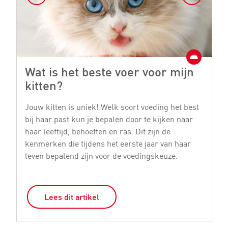
Wat is het beste voer voor mijn
W
kitten?
k
Jouw kitten is uniek! Welk soort voeding het best
Er
bij haar past kun je bepalen door te kijken naar
vo
haar leeftijd, behoeften en ras. Dit zijn de
le
kenmerken die tijdens het eerste jaar van haar
mi
leven bepalend zijn voor de voedingskeuze.
ki
Lees dit artikel