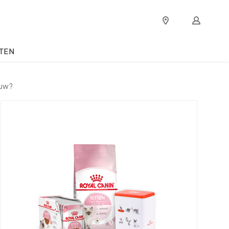
Verkooppunten
Mijn
Royal
Canin
TEN
auw?