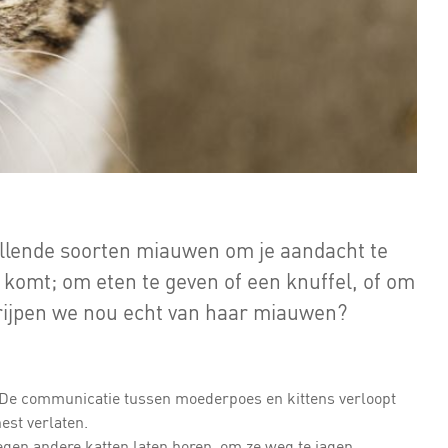
hillende soorten miauwen om je aandacht te
ie komt; om eten te geven of een knuffel, of om
rijpen we nou echt van haar miauwen?
. De communicatie tussen moederpoes en kittens verloopt
est verlaten.
gen andere katten laten horen, om ze weg te jagen.