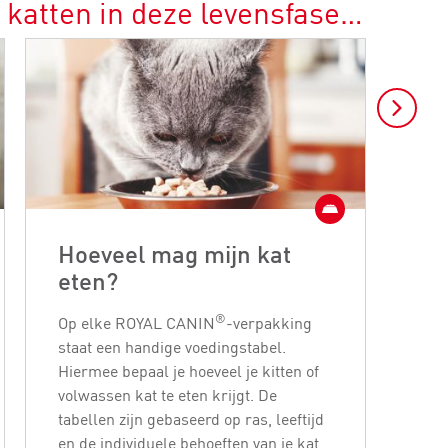
 katten in deze levensfase…
Hoeveel mag mijn kat
Wa
eten?
ki
®
Op elke ROYAL CANIN
-verpakking
Er k
staat een handige voedingstabel.
kitt
Hiermee bepaal je hoeveel je kitten of
een
volwassen kat te eten krijgt. De
in h
tabellen zijn gebaseerd op ras, leeftijd
haar
en de individuele behoeften van je kat
kitt