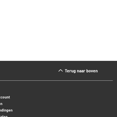
ees dit artikel
Lees dit arti
Terug naar boven
ccount
en
ndingen
talen