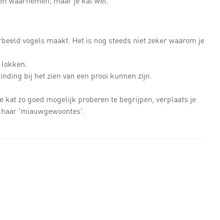
nnen waarnemen, maar je kat wel.
orbeeld vogels maakt. Het is nog steeds niet zeker waarom je
e lokken.
ding bij het zien van een prooi kunnen zijn.
e kat zo goed mogelijk proberen te begrijpen, verplaats je
er haar 'miauwgewoontes'.