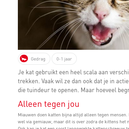
Gedrag
0-1 jaar
Je kat gebruikt een heel scala aan versc
trekken. Vaak wil ze dan ook dat je in act
die tuindeur te openen. Maar hoeveel beg
Alleen tegen jou
Miauwen doen katten bijna altijd alleen tegen mensen
wel via gemiauw, maar dit is over zodra de kittens het n
Ook kan je kat een soort langgerekte kattenschreeuw te