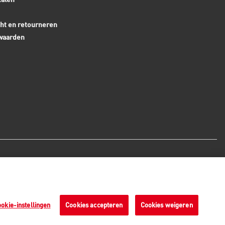
ht en retourneren
waarden
Veilige betaalmethoden - alle
bedragen zijn inclusief BTW
okie-instellingen
Cookies accepteren
Cookies weigeren