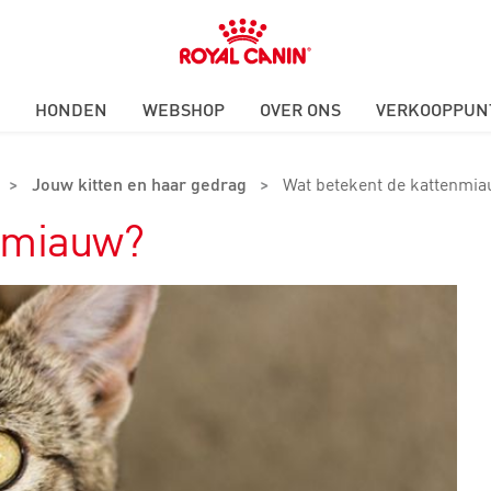
Royal
Canin
Logo
HONDEN
WEBSHOP
OVER ONS
VERKOOPPUN
>
Jouw kitten en haar gedrag
>
Wat betekent de kattenmi
enmiauw?