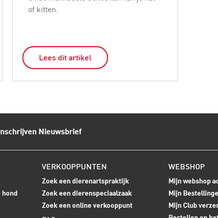
of kitten.
Lees dit artikel
L
Inschrijven Nieuwsbrief
VERKOOPPUNTEN
WEBSHOP
Zoek een dierenartspraktijk
Mijn webshop a
e hond
Zoek een dierenspeciaalzaak
Mijn Bestelling
Zoek een online verkooppunt
Mijn Club verze
Bestellen en be