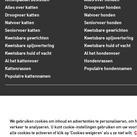
Alles over katten
Droogvoer honden
Droogvoer katten
Natvoer honden
Natvoer katten
Seniorvoer honden
Seniorvoer katten
Kwetsbare gewrichten
Kwetsbare gewrichten
Kwetsbare spijsvertering
Kwetsbare spijsvertering
Kwetsbare huid of vacht
Kwetsbare huid of vacht
Al het hondenvoer
Al het kattenvoer
Hondenrassen
Kattenrassen
Populaire hondennamen
Populaire kattennamen
Neem contact op met Royal Canin
Tijdens werkdagen zijn wij bereikbaar tussen 8:30 en 17:0
We gebruiken cookies om inhoud en advertenties te personaliseren, om fu
+31(0)413-318418
Contact met ons opnemen
verkeer te analyseren. U kunt cookie-instellingen gebruiken om uw voork
alle cookies te activeren of klik op 'Cookies weigeren' als u ze niet wilt.
C