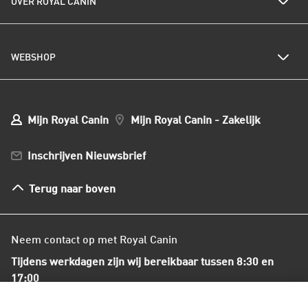
Kwetsbare spijsvertering
OVER ROYAL CANIN
Royal Canin nieuwsbrief
Kattenrassen
Kwetsbare huid of vacht
Populaire kattennamen
Al het hondenvoer
Onze visie op duurzaamheid
Hondenrassen
WEBSHOP
Kwaliteit en voedselveiligheid
Populaire hondennamen
Onze voedingsfilosofie
Ons nieuws
Mijn webshop account
Mijn Bestellingen
Mijn Royal Canin
Mijn Royal Canin - Zakelijk
Mijn Club verzendingen
Bestellen en betalen
Inschrijven Nieuwsbrief
Verzenden
Herroepingsrecht en retourneren
Terug naar boven
Algemene voorwaarden
Neem contact op met Royal Canin
Tijdens werkdagen zijn wij bereikbaar tussen 8:30 en
17:00