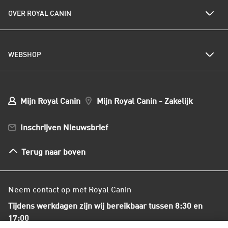
Kwetsbare gewrichten
Veelgestelde vragen
Al het kattenvoer
Kwetsbare spijsvertering
OVER ROYAL CANIN
Royal Canin nieuwsbrief
Kattenrassen
Kwetsbare huid of vacht
Populaire kattennamen
Al het hondenvoer
Onze visie op duurzaamheid
Hondenrassen
WEBSHOP
Kwaliteit en voedselveiligheid
Populaire hondennamen
Onze voedingsfilosofie
Ons nieuws
Mijn webshop account
Mijn Bestellingen
Mijn Royal Canin
Mijn Royal Canin - Zakelijk
Mijn Club verzendingen
Bestellen en betalen
Inschrijven Nieuwsbrief
Verzenden
Herroepingsrecht en retourneren
Terug naar boven
Algemene voorwaarden
Neem contact op met Royal Canin
Tijdens werkdagen zijn wij bereikbaar tussen 8:30 en
17:00