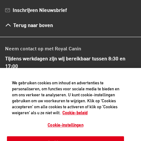
Bestellen en betalen
Inschrijven Nieuwsbrief
Verzenden
Herroepingsrecht en retourneren
Terug naar boven
Algemene voorwaarden
Neem contact op met Royal Canin
Tijdens werkdagen zijn wij bereikbaar tussen 8:30 en
17:00
+31(0)413-318418
We gebruiken cookies om inhoud en advertenties te
personaliseren, om functies voor sociale media te bieden en
om ons verkeer te analyseren. U kunt cookie-instellingen
Contact met ons opnemen
gebruiken om uw voorkeuren te wijzigen. Klik op 'Cookies
accepteren' om alle cookies te activeren of klik op 'Cookies
weigeren' als u ze niet wilt.
Cookie-beleid
Veilige betaalmethoden - alle bedragen zijn inclusief BTW
Cookie-instellingen