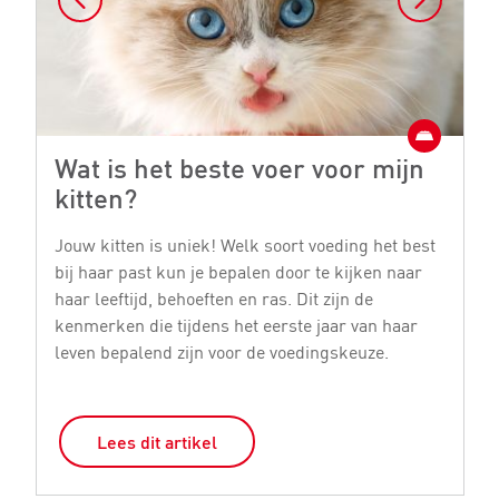
Wat is het beste voer voor mijn
W
kitten?
k
Jouw kitten is uniek! Welk soort voeding het best
Er
bij haar past kun je bepalen door te kijken naar
vo
haar leeftijd, behoeften en ras. Dit zijn de
le
kenmerken die tijdens het eerste jaar van haar
mi
leven bepalend zijn voor de voedingskeuze.
ki
Lees dit artikel