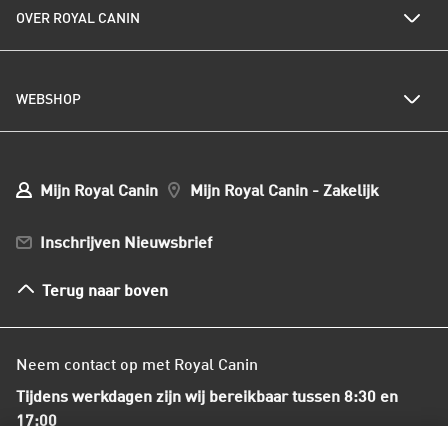
Al het kattenvoer
Kwetsbare spijsvertering
OVER ROYAL CANIN
Royal Canin nieuwsbrief
Kattenrassen
Kwetsbare huid of vacht
Populaire kattennamen
Al het hondenvoer
Onze visie op duurzaamheid
Hondenrassen
WEBSHOP
Kwaliteit en voedselveiligheid
Populaire hondennamen
Onze voedingsfilosofie
Ons nieuws
Mijn webshop account
Mijn Bestellingen
Mijn Royal Canin
Mijn Royal Canin - Zakelijk
Mijn Club verzendingen
Bestellen en betalen
Inschrijven Nieuwsbrief
Verzenden
Herroepingsrecht en retourneren
Terug naar boven
Algemene voorwaarden
Neem contact op met Royal Canin
Tijdens werkdagen zijn wij bereikbaar tussen 8:30 en
17:00