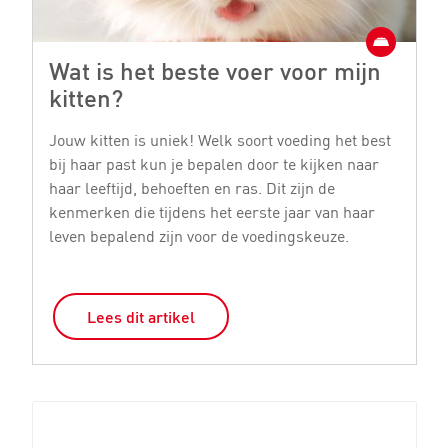
Wat is het beste voer voor mijn
H
kitten?
O
h
Jouw kitten is uniek! Welk soort voeding het best
je
bij haar past kun je bepalen door te kijken naar
ta
haar leeftijd, behoeften en ras. Dit zijn de
in
kenmerken die tijdens het eerste jaar van haar
leven bepalend zijn voor de voedingskeuze.
Lees dit artikel