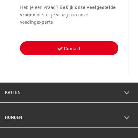
Heb je een vraag?
Bekijk onze veelgestelde
vragen
of stel je vraag aan onze
voedingexperts
Contact
KATTEN
Voedingswijzer katten
HONDEN
Een gezond gewicht voor je kat
Kittenverzorging
Kittenpakket bestellen
Voedingswijzer honden