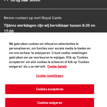
Algemene voorwaarden
Neem contact op met Royal Canin
Tijdens werkdagen zijn wij bereikbaar tussen 8:30 en
17:00
+31(0)413-318418
We gebruiken cookies om inhoud en advertenties te
personaliseren, om functies voor sociale media te bieden en
om ons verkeer te analyseren. U kunt cookie-instellingen
Contact met ons opnemen
gebruiken om uw voorkeuren te wijzigen. Klik op 'Cookies
accepteren' om alle cookies te activeren of klik op 'Cookies
weigeren' als u ze niet wilt.
Cookie-beleid
Veilige betaalmethoden - alle bedragen zijn inclusief BTW
Cookie-instellingen
Cookies accepteren
Privacyverklaring
Cookiemelding
Juridisch
Toegankelijkheid
Cookie-instellingen
Cookies weigeren
©2026 Royal Canin SAS. Alle rechten voorbehouden. Een