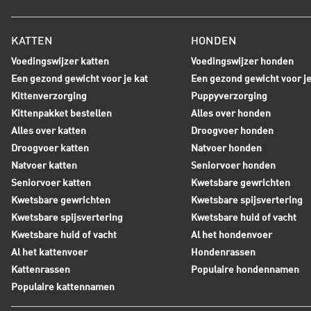
KATTEN
HONDEN
Voedingswijzer katten
Voedingswijzer honden
Een gezond gewicht voor je kat
Een gezond gewicht voor j
Kittenverzorging
Puppyverzorging
Kittenpakket bestellen
Alles over honden
Alles over katten
Droogvoer honden
Droogvoer katten
Natvoer honden
Natvoer katten
Seniorvoer honden
Seniorvoer katten
Kwetsbare gewrichten
Kwetsbare gewrichten
Kwetsbare spijsvertering
Kwetsbare spijsvertering
Kwetsbare huid of vacht
Kwetsbare huid of vacht
Al het hondenvoer
Al het kattenvoer
Hondenrassen
Kattenrassen
Populaire hondennamen
Populaire kattennamen