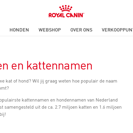
Royal
Canin
Logo
HONDEN
WEBSHOP
OVER ONS
VERKOOPPUN
en en kattennamen
we kat of hond? Wil jij graag weten hoe populair de naam
komt?
 populairste kattennamen en hondennamen van Nederland
st samengesteld uit de ca. 2.7 miljoen katten en 1.6 miljoen
bij!