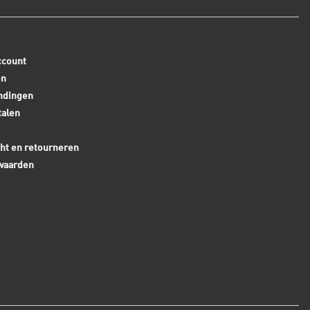
ccount
en
ndingen
talen
ht en retourneren
waarden