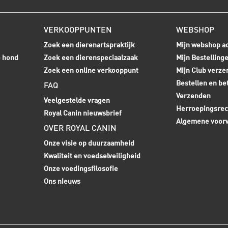
VERKOOPPUNTEN
WEBSHOP
Zoek een dierenartspraktijk
Mijn webshop a
e hond
Zoek een dierenspeciaalzaak
Mijn Bestelling
Zoek een online verkooppunt
Mijn Club verze
Bestellen en be
FAQ
Verzenden
Veelgestelde vragen
Herroepingsrec
Royal Canin nieuwsbrief
Algemene voor
OVER ROYAL CANIN
Onze visie op duurzaamheid
Kwaliteit en voedselveiligheid
Onze voedingsfilosofie
Ons nieuws