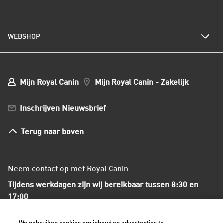
Kattenrassen
Kwetsbare huid of vacht
Populaire kattennamen
Al het hondenvoer
Onze visie op duurzaamheid
Hondenrassen
WEBSHOP
Kwaliteit en voedselveiligheid
Populaire hondennamen
Onze voedingsfilosofie
Ons nieuws
Mijn webshop account
Mijn Bestellingen
Mijn Royal Canin
Mijn Royal Canin - Zakelijk
Mijn Club verzendingen
Bestellen en betalen
Inschrijven Nieuwsbrief
Verzenden
Herroepingsrecht en retourneren
Terug naar boven
Algemene voorwaarden
Neem contact op met Royal Canin
Tijdens werkdagen zijn wij bereikbaar tussen 8:30 en
17:00
+31(0)413-318418
We gebruiken cookies om inhoud en advertenties te