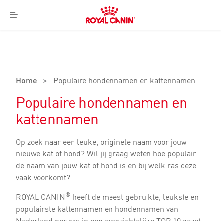
Royal
Canin
Menu
Logo
Home
>
Populaire hondennamen en kattennamen
Populaire hondennamen en
kattennamen
Op zoek naar een leuke, originele naam voor jouw
nieuwe kat of hond? Wil jij graag weten hoe populair
de naam van jouw kat of hond is en bij welk ras deze
vaak voorkomt?
®
ROYAL CANIN
heeft de meest gebruikte, leukste en
populairste kattennamen en hondennamen van
Nederland per ras in een overzichtelijke TOP 10 gezet.