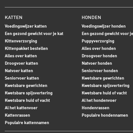
KATTEN
HONDEN
Voedingswijzer katten
Voedingswijzer honden
Een gezond gewicht voor je kat
Een gezond gewicht voor j
Kittenverzorging
Puppyverzorging
Kittenpakket bestellen
Alles over honden
Alles over katten
Droogvoer honden
Droogvoer katten
Natvoer honden
Natvoer katten
Seniorvoer honden
Seniorvoer katten
Kwetsbare gewrichten
Kwetsbare gewrichten
Kwetsbare spijsvertering
Kwetsbare spijsvertering
Kwetsbare huid of vacht
Kwetsbare huid of vacht
Al het hondenvoer
Al het kattenvoer
Hondenrassen
Kattenrassen
Populaire hondennamen
Populaire kattennamen