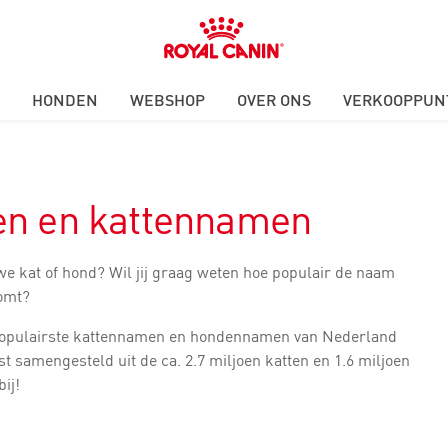
Royal
Canin
Logo
HONDEN
WEBSHOP
OVER ONS
VERKOOPPUN
en en kattennamen
we kat of hond? Wil jij graag weten hoe populair de naam
komt?
 populairste kattennamen en hondennamen van Nederland
st samengesteld uit de ca. 2.7 miljoen katten en 1.6 miljoen
bij!