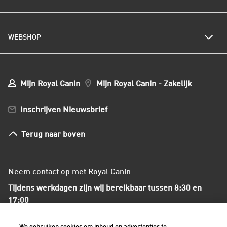
Kattenrassen
Kwetsbare huid of vacht
Populaire kattennamen
Al het hondenvoer
Onze visie op duurzaamheid
Hondenrassen
WEBSHOP
Kwaliteit en voedselveiligheid
Populaire hondennamen
Onze voedingsfilosofie
Ons nieuws
Mijn webshop account
Mijn Bestellingen
Mijn Royal Canin
Mijn Royal Canin - Zakelijk
Mijn Club verzendingen
Bestellen en betalen
Inschrijven Nieuwsbrief
Verzenden
Herroepingsrecht en retourneren
Terug naar boven
Algemene voorwaarden
Neem contact op met Royal Canin
Tijdens werkdagen zijn wij bereikbaar tussen 8:30 en
17:00
+31(0)413-318418
We gebruiken cookies om inhoud en advertenties te