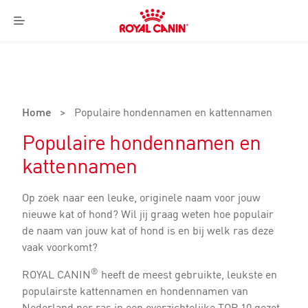
Royal
Canin
Menu
Logo
Home
>
Populaire hondennamen en kattennamen
Populaire hondennamen en
kattennamen
Op zoek naar een leuke, originele naam voor jouw
nieuwe kat of hond? Wil jij graag weten hoe populair
de naam van jouw kat of hond is en bij welk ras deze
vaak voorkomt?
®
ROYAL CANIN
heeft de meest gebruikte, leukste en
populairste kattennamen en hondennamen van
Nederland per ras in een overzichtelijke TOP 10 gezet.