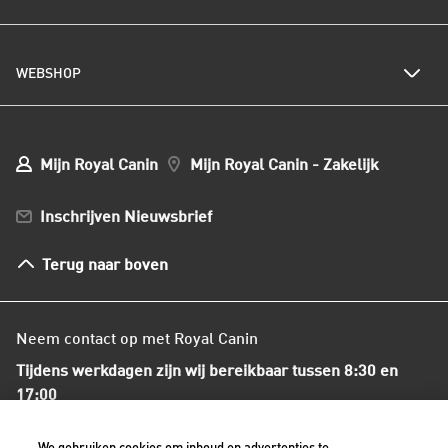
Kattenrassen
Kwetsbare huid of vacht
Populaire kattennamen
Al het hondenvoer
Onze visie op duurzaamheid
Hondenrassen
WEBSHOP
Kwaliteit en voedselveiligheid
Populaire hondennamen
Onze voedingsfilosofie
Ons nieuws
Mijn webshop account
Mijn Bestellingen
Mijn Royal Canin
Mijn Royal Canin - Zakelijk
Mijn Club verzendingen
Bestellen en betalen
Inschrijven Nieuwsbrief
Verzenden
Herroepingsrecht en retourneren
Terug naar boven
Algemene voorwaarden
Neem contact op met Royal Canin
Tijdens werkdagen zijn wij bereikbaar tussen 8:30 en
17:00
+31(0)413-318418
We gebruiken cookies om inhoud en advertenties te