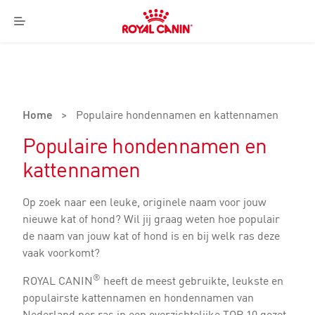
Royal
Canin
Menu
Logo
Home
>
Populaire hondennamen en kattennamen
Populaire hondennamen en
kattennamen
Op zoek naar een leuke, originele naam voor jouw
nieuwe kat of hond? Wil jij graag weten hoe populair
de naam van jouw kat of hond is en bij welk ras deze
vaak voorkomt?
®
ROYAL CANIN
heeft de meest gebruikte, leukste en
populairste kattennamen en hondennamen van
Nederland per ras in een overzichtelijke TOP 10 gezet.