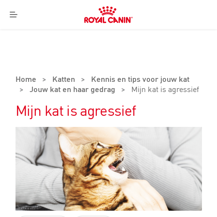
Royal
Canin
Menu
Logo
Home
>
Katten
>
Kennis en tips voor jouw kat
>
Jouw kat en haar gedrag
>
Mijn kat is agressief
Mijn kat is agressief