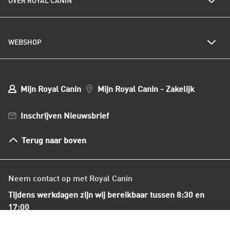
OVER ROYAL CANIN
Royal Canin nieuwsbrief
Kattenrassen
Kwetsbare huid of vacht
Populaire kattennamen
Al het hondenvoer
Onze visie op duurzaamheid
Hondenrassen
WEBSHOP
Kwaliteit en voedselveiligheid
Populaire hondennamen
Onze voedingsfilosofie
Ons nieuws
Mijn webshop account
Mijn Bestellingen
Mijn Royal Canin
Mijn Royal Canin - Zakelijk
Mijn Club verzendingen
Bestellen en betalen
Inschrijven Nieuwsbrief
Verzenden
Herroepingsrecht en retourneren
Terug naar boven
Algemene voorwaarden
Neem contact op met Royal Canin
Tijdens werkdagen zijn wij bereikbaar tussen 8:30 en
17:00