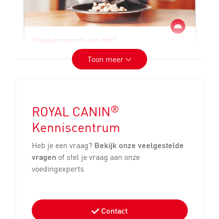
Hoeveel mag mijn kat eten?
Toon meer
®
Op elke ROYAL CANIN
-verpakking staat
een handige voedingstabel. Hiermee bepaal
je hoeveel je kitten of volwassen kat te eten
krijgt. De tabellen zijn gebaseerd op ras,
®
leeftijd en de individuele behoeften van je kat
ROYAL CANIN
of kitten.
Kenniscentrum
Heb je een vraag?
Bekijk onze veelgestelde
Lees dit artikel
vragen
of stel je vraag aan onze
voedingexperts
Contact