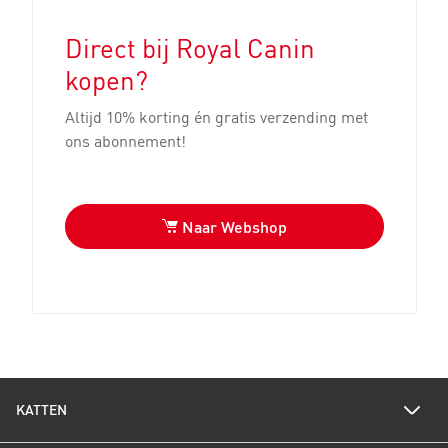
Direct bij Royal Canin
kopen?
Altijd 10% korting én gratis verzending met
ons abonnement!
Mijn kitten wil niks eten?
Naar Webshop
Als je kitten niet eet moet je hier meteen
voldoende aandacht aan besteden. Je kitten
is in ontwikkeling, kwetsbaar en een
kattenlichaam kan niet goed tegen vasten.
Zoek gelijk uit waar het aan ligt dat ze niet
goed eet en verhelp het probleem.
KATTEN
Lees dit artikel