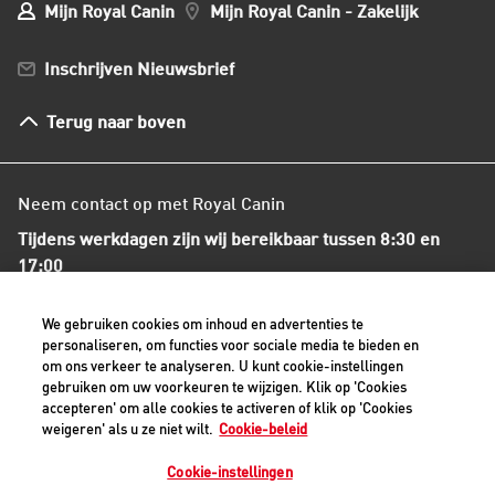
Mijn Royal Canin
Mijn Royal Canin - Zakelijk
Mijn Club verzendingen
Lees dit artikel
Bestellen en betalen
Inschrijven Nieuwsbrief
Verzenden
Herroepingsrecht en retourneren
Terug naar boven
Algemene voorwaarden
Neem contact op met Royal Canin
Tijdens werkdagen zijn wij bereikbaar tussen 8:30 en
17:00
+31(0)413-318418
We gebruiken cookies om inhoud en advertenties te
personaliseren, om functies voor sociale media te bieden en
om ons verkeer te analyseren. U kunt cookie-instellingen
Contact met ons opnemen
Snacks voor je kitten - wat niet, wat wel?
gebruiken om uw voorkeuren te wijzigen. Klik op 'Cookies
accepteren' om alle cookies te activeren of klik op 'Cookies
Omdat je kitten nog flink moet groeien lijkt
weigeren' als u ze niet wilt.
Cookie-beleid
Veilige betaalmethoden - alle bedragen zijn inclusief BTW
een extraatje onschuldig. Maar de basis van
Cookie-instellingen
gewichtsproblemen zit hem juist vaak in