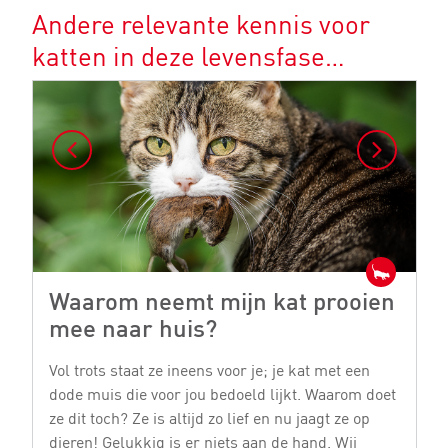
Andere relevante kennis voor
katten in deze levensfase…
Waarom neemt mijn kat prooien
W
mee naar huis?
n
Vol trots staat ze ineens voor je; je kat met een
K
dode muis die voor jou bedoeld lijkt. Waarom doet
wa
ze dit toch? Ze is altijd zo lief en nu jaagt ze op
en
dieren! Gelukkig is er niets aan de hand. Wij
bu