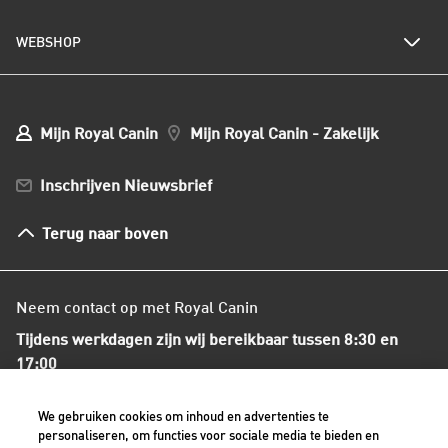
Al het hondenvoer
Onze visie op duurzaamheid
Hondenrassen
WEBSHOP
Kwaliteit en voedselveiligheid
Populaire hondennamen
Onze voedingsfilosofie
Ons nieuws
Mijn webshop account
Mijn Bestellingen
Mijn Royal Canin
Mijn Royal Canin - Zakelijk
Mijn Club verzendingen
Bestellen en betalen
Inschrijven Nieuwsbrief
Verzenden
Herroepingsrecht en retourneren
Terug naar boven
Algemene voorwaarden
Neem contact op met Royal Canin
Tijdens werkdagen zijn wij bereikbaar tussen 8:30 en
17:00
+31(0)413-318418
We gebruiken cookies om inhoud en advertenties te
personaliseren, om functies voor sociale media te bieden en