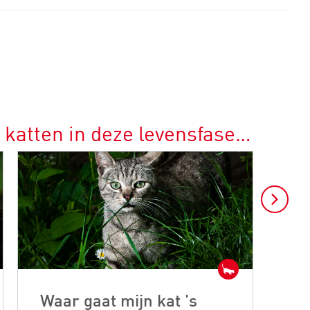
 katten in deze levensfase…
Waar gaat mijn kat 's
Ka