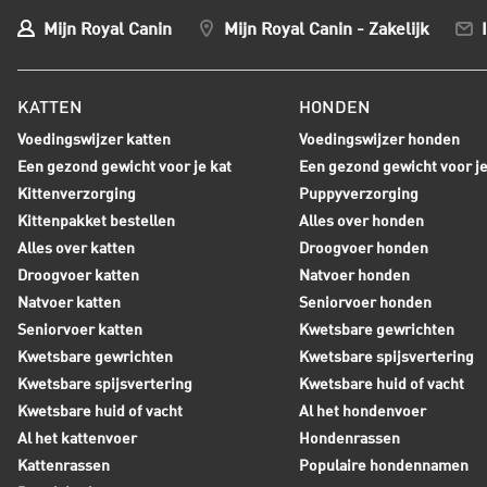
Mijn Royal Canin
Mijn Royal Canin - Zakelijk
KATTEN
HONDEN
Voedingswijzer katten
Voedingswijzer honden
Een gezond gewicht voor je kat
Een gezond gewicht voor j
Kittenverzorging
Puppyverzorging
Kittenpakket bestellen
Alles over honden
Alles over katten
Droogvoer honden
Droogvoer katten
Natvoer honden
Natvoer katten
Seniorvoer honden
Seniorvoer katten
Kwetsbare gewrichten
Kwetsbare gewrichten
Kwetsbare spijsvertering
Kwetsbare spijsvertering
Kwetsbare huid of vacht
Kwetsbare huid of vacht
Al het hondenvoer
Al het kattenvoer
Hondenrassen
Kattenrassen
Populaire hondennamen