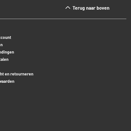
Terug naar boven
ccount
en
ndingen
talen
ht en retourneren
waarden