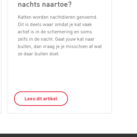
nachts naartoe?
bl
Katten worden nachtdieren genoemd.
Katt
Dit is deels waar omdat je kat vaak
buur
actief is in de schemering en soms
jage
zelfs in de nacht. Gaat jouw kat naar
woo
buiten, dan vraag je je misschien af wat
ove
ze daar buiten doet.
binn
eerl
Lees dit artikel
L