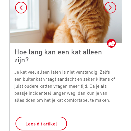
Hoe lang kan een kat alleen
M
zijn?
Je
bi
Je kat veel alleen laten is niet verstandig. Zelfs
ge
een buitenkat vraagt aandacht en zeker kittens of
st
juist oudere katten vragen meer tijd. Ga je als
si
baasje incidenteel langer weg, dan kun je van
o
alles doen om het je kat comfortabel te maken.
Lees dit artikel