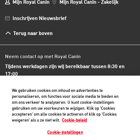
Mijn Royal Canin
Mijn Royal Canin - Zakelijk
Mijn Club verzendingen
Bestellen en betalen
Inschrijven Nieuwsbrief
Verzenden
Herroepingsrecht en retourneren
Terug naar boven
Algemene voorwaarden
Neem contact op met Royal Canin
Tijdens werkdagen zijn wij bereikbaar tussen 8:30 en
17:00
+31(0)413-318418
We gebruiken cookies om inhoud en advertenties te
personaliseren, om functies voor sociale media te bieden en
om ons verkeer te analyseren. U kunt cookie-instellingen
Contact met ons opnemen
gebruiken om uw voorkeuren te wijzigen. Klik op 'Cookies
accepteren' om alle cookies te activeren of klik op 'Cookies
weigeren' als u ze niet wilt.
Cookie-beleid
Veilige betaalmethoden - alle bedragen zijn inclusief BTW
Cookie-instellingen