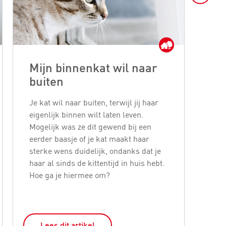
Mijn binnenkat wil naar
Ho
buiten
ee
Je kat wil naar buiten, terwijl jij haar
Een 
eigenlijk binnen wilt laten leven.
gelu
Mogelijk was ze dit gewend bij een
beh
eerder baasje of je kat maakt haar
te z
sterke wens duidelijk, ondanks dat je
een
haar al sinds de kittentijd in huis hebt.
dit 
Hoe ga je hiermee om?
een
doe
Lees dit artikel
L