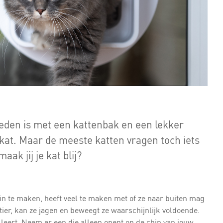
reden is met een kattenbak en een lekker
kat. Maar de meeste katten vragen toch iets
k jij je kat blij?
zin te maken, heeft veel te maken met of ze naar buiten mag
ertier, kan ze jagen en beweegt ze waarschijnlijk voldoende.
stalleert. Neem er een die alleen opent op de chip van jouw