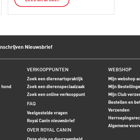
Inschrijven Nieuwsbrief
VERKOOPPUNTEN
WEBSHOP
Zoek een dierenartspraktijk
Mijn webshop a
e hond
Zoek een dierenspeciaalzaak
Mijn Bestelling
Zoek een online verkooppunt
Mijn Club verze
Bestellen en be
FAQ
Verzenden
Veelgestelde vragen
Herroepingsrec
Royal Canin nieuwsbrief
Algemene voor
OVER ROYAL CANIN
Onze visie op duurzaamheid