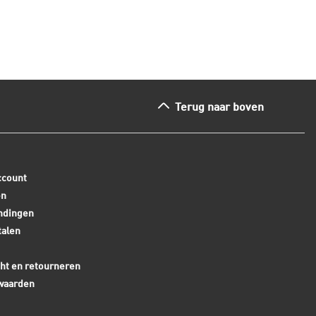
Terug naar boven
ccount
en
ndingen
talen
ht en retourneren
waarden