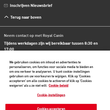
Bestellen en betalen
Inschrijven Nieuwsbrief
Verzenden
Herroepingsrecht en retourneren
Terug naar boven
Algemene voorwaarden
Neem contact op met Royal Canin
Tijdens werkdagen zijn wij bereikbaar tussen 8:30 en
17:00
+31(0)413-318418
We gebruiken cookies om inhoud en advertenties te
personaliseren, om functies voor sociale media te bieden en
om ons verkeer te analyseren. U kunt cookie-instellingen
Contact met ons opnemen
gebruiken om uw voorkeuren te wijzigen. Klik op 'Cookies
accepteren' om alle cookies te activeren of klik op 'Cookies
weigeren' als u ze niet wilt.
Cookie-beleid
Veilige betaalmethoden - alle bedragen zijn inclusief BTW
Cookie-instellingen
Cookies accepteren