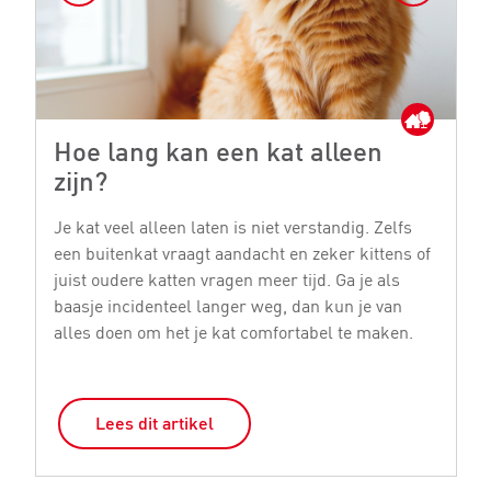
Hoe lang kan een kat alleen
M
zijn?
Je
bi
Je kat veel alleen laten is niet verstandig. Zelfs
ge
een buitenkat vraagt aandacht en zeker kittens of
st
juist oudere katten vragen meer tijd. Ga je als
si
baasje incidenteel langer weg, dan kun je van
o
alles doen om het je kat comfortabel te maken.
Lees dit artikel