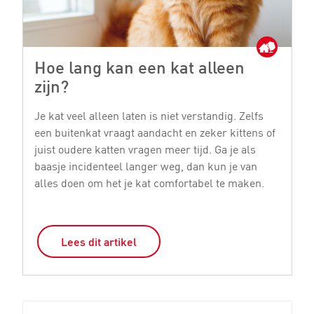
Hoe lang kan een kat alleen
M
zijn?
Je
bi
Je kat veel alleen laten is niet verstandig. Zelfs
ge
een buitenkat vraagt aandacht en zeker kittens of
st
juist oudere katten vragen meer tijd. Ga je als
si
baasje incidenteel langer weg, dan kun je van
o
alles doen om het je kat comfortabel te maken.
Lees dit artikel