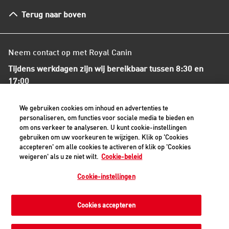
Herroepingsrecht en retourneren
Terug naar boven
Algemene voorwaarden
Neem contact op met Royal Canin
Tijdens werkdagen zijn wij bereikbaar tussen 8:30 en
17:00
+31(0)413-318418
We gebruiken cookies om inhoud en advertenties te
personaliseren, om functies voor sociale media te bieden en
om ons verkeer te analyseren. U kunt cookie-instellingen
Contact met ons opnemen
gebruiken om uw voorkeuren te wijzigen. Klik op 'Cookies
accepteren' om alle cookies te activeren of klik op 'Cookies
weigeren' als u ze niet wilt.
Cookie-beleid
Veilige betaalmethoden - alle bedragen zijn inclusief BTW
Cookie-instellingen
Cookies accepteren
Privacyverklaring
Cookiemelding
Juridisch
Toegankelijkheid
Cookie-instellingen