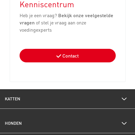
Kenniscentrum
Heb je een vraag?
Bekijk onze veelgestelde
vragen
of stel je vraag aan onze
voedingexperts
Contact
KATTEN
Voedingswijzer katten
HONDEN
Een gezond gewicht voor je kat
Kittenverzorging