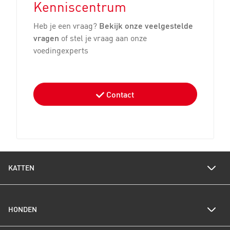
Kenniscentrum
Heb je een vraag?
Bekijk onze veelgestelde
vragen
of stel je vraag aan onze
voedingexperts
Contact
KATTEN
Voedingswijzer katten
HONDEN
Een gezond gewicht voor je kat
Kittenverzorging