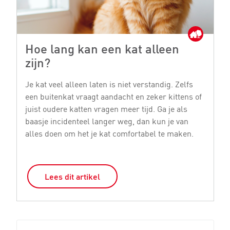
Hoe lang kan een kat alleen
M
zijn?
Je
bi
Je kat veel alleen laten is niet verstandig. Zelfs
ge
een buitenkat vraagt aandacht en zeker kittens of
st
juist oudere katten vragen meer tijd. Ga je als
si
baasje incidenteel langer weg, dan kun je van
o
alles doen om het je kat comfortabel te maken.
Lees dit artikel