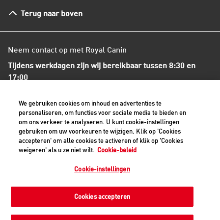
Herroepingsrecht en retourneren
Terug naar boven
Algemene voorwaarden
Neem contact op met Royal Canin
Tijdens werkdagen zijn wij bereikbaar tussen 8:30 en
17:00
+31(0)413-318418
We gebruiken cookies om inhoud en advertenties te
personaliseren, om functies voor sociale media te bieden en
om ons verkeer te analyseren. U kunt cookie-instellingen
Contact met ons opnemen
gebruiken om uw voorkeuren te wijzigen. Klik op 'Cookies
accepteren' om alle cookies te activeren of klik op 'Cookies
weigeren' als u ze niet wilt.
Cookie-beleid
Veilige betaalmethoden - alle bedragen zijn inclusief BTW
Cookie-instellingen
Cookies accepteren
Privacyverklaring
Cookiemelding
Juridisch
Toegankelijkheid
Cookie-instellingen