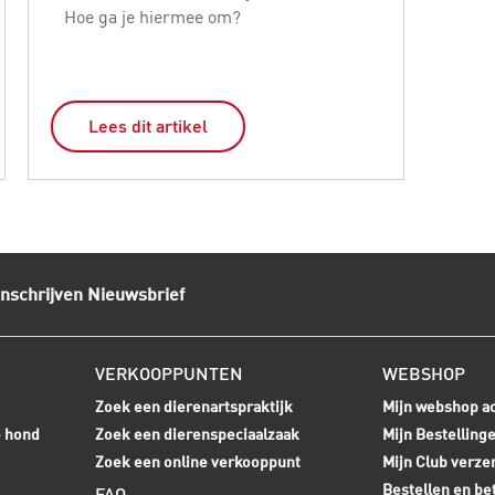
Hoe ga je hiermee om?
een
doe
Lees dit artikel
L
Inschrijven Nieuwsbrief
VERKOOPPUNTEN
WEBSHOP
Zoek een dierenartspraktijk
Mijn webshop a
e hond
Zoek een dierenspeciaalzaak
Mijn Bestelling
Zoek een online verkooppunt
Mijn Club verze
Bestellen en be
FAQ