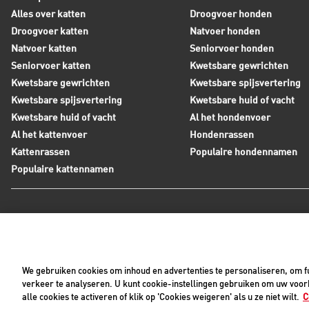
Alles over katten
Droogvoer honden
Droogvoer katten
Natvoer honden
Natvoer katten
Seniorvoer honden
Seniorvoer katten
Kwetsbare gewrichten
Kwetsbare gewrichten
Kwetsbare spijsvertering
Kwetsbare spijsvertering
Kwetsbare huid of vacht
Kwetsbare huid of vacht
Al het hondenvoer
Al het kattenvoer
Hondenrassen
Kattenrassen
Populaire hondennamen
Populaire kattennamen
Neem contact op met Royal Canin
Tijdens werkdagen zijn wij bereikbaar tussen 8:30 en 17:0
We gebruiken cookies om inhoud en advertenties te personaliseren, om fu
+31(0)413-318418
Contact met ons opnemen
verkeer te analyseren. U kunt cookie-instellingen gebruiken om uw voork
alle cookies te activeren of klik op 'Cookies weigeren' als u ze niet wilt.
C