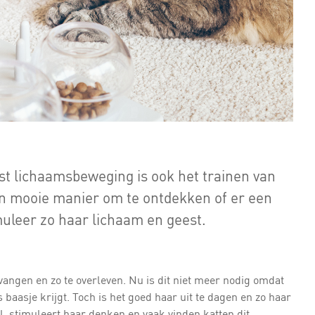
st lichaamsbeweging is ook het trainen van
en mooie manier om te ontdekken of er een
timuleer zo haar lichaam en geest.
 vangen en zo te overleven. Nu is dit niet meer nodig omdat
ls baasje krijgt. Toch is het goed haar uit te dagen en zo haar
el, stimuleert haar denken en vaak vinden katten dit