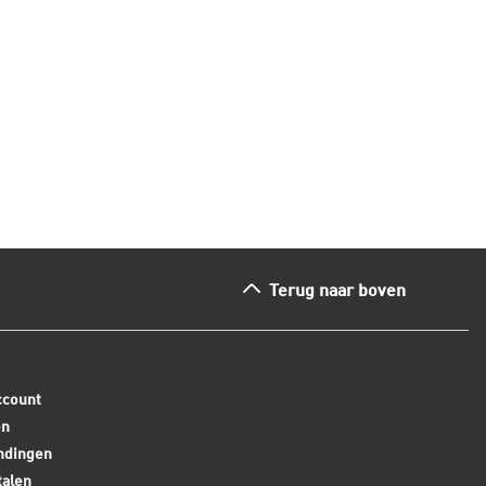
zaamheid herkent en wat je kunt
n.
ees dit artikel
Lees dit arti
Terug naar boven
ccount
en
ndingen
talen