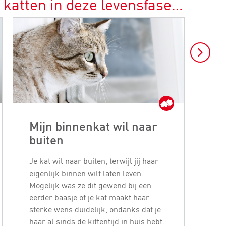
 katten in deze levensfase…
Mijn binnenkat wil naar
Ho
buiten
ee
Je kat wil naar buiten, terwijl jij haar
Een 
eigenlijk binnen wilt laten leven.
gelu
Mogelijk was ze dit gewend bij een
beh
eerder baasje of je kat maakt haar
te z
sterke wens duidelijk, ondanks dat je
een
haar al sinds de kittentijd in huis hebt.
dit 