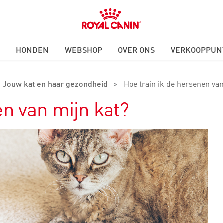
Royal
Canin
Logo
HONDEN
WEBSHOP
OVER ONS
VERKOOPPUN
Jouw kat en haar gezondheid
>
Hoe train ik de hersenen van
en van mijn kat?