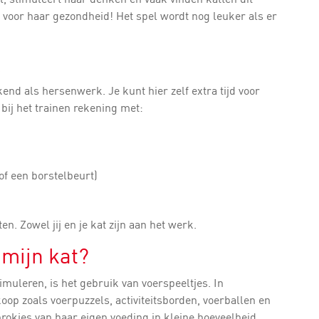
oed voor haar gezondheid! Het spel wordt nog leuker als er
k
end als hersenwerk. Je kunt hier zelf extra tijd voor
bij het trainen rekening met:
of een borstelbeurt)
. Zowel jij en je kat zijn aan het werk.
 mijn kat?
muleren, is het gebruik van voerspeeltjes. In
 koop zoals voerpuzzels, activiteitsborden, voerballen en
brokjes van haar eigen voeding in kleine hoeveelheid.