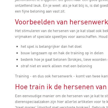
ontzettend leuk. En je weet: als je kat blij is, is dat g
een fijne beloning aan vast zit.
Voorbeelden van hersenwer
Het stimuleren van de hersenen van je kat staat ook bek
vrijmaken of speciale speeltjes voor aanschaffen. Houd 
het spel is belangrijker dan het doel
bouw langzaam op en hak de training op in delen
bedenk hoe je gaat belonen (brokjes, lieve woorden 
straf niet en werk alleen met een beloning
Training - en dus ook hersenwerk - komt van twee kanten
Hoe train ik de hersenen van
Een eenvoudige manier om de hersenen van je kat te sti
dierenspeciaalzaken zijn hier allerlei artikelen voor te
'treat mazes' (doolhof met verstopte brokjes). Gebruik 