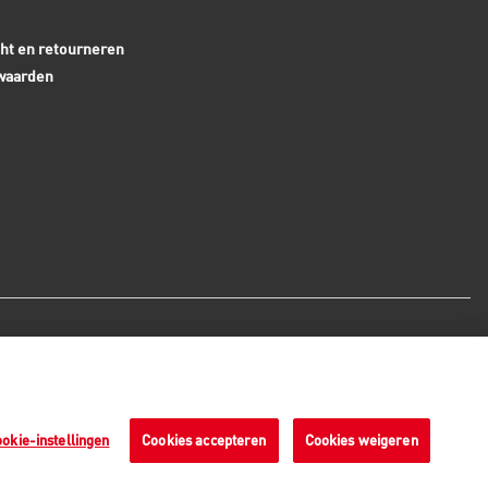
ht en retourneren
waarden
Veilige betaalmethoden - alle
bedragen zijn inclusief BTW
okie-instellingen
Cookies accepteren
Cookies weigeren