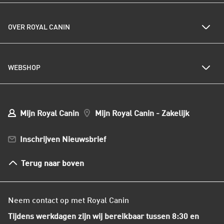
Seniorvoer honden
Kwetsbare huid of vacht
Kwetsbare gewrichten
Veelgestelde vragen
Al het kattenvoer
Kwetsbare spijsvertering
OVER ROYAL CANIN
Royal Canin nieuwsbrief
Kattenrassen
Kwetsbare huid of vacht
Populaire kattennamen
Al het hondenvoer
Onze visie op duurzaamheid
Hondenrassen
WEBSHOP
Kwaliteit en voedselveiligheid
Populaire hondennamen
Onze voedingsfilosofie
Ons nieuws
Mijn webshop account
Mijn Bestellingen
Mijn Royal Canin
Mijn Royal Canin - Zakelijk
Mijn Club verzendingen
Bestellen en betalen
Inschrijven Nieuwsbrief
Verzenden
Herroepingsrecht en retourneren
Terug naar boven
Algemene voorwaarden
Neem contact op met Royal Canin
Tijdens werkdagen zijn wij bereikbaar tussen 8:30 en