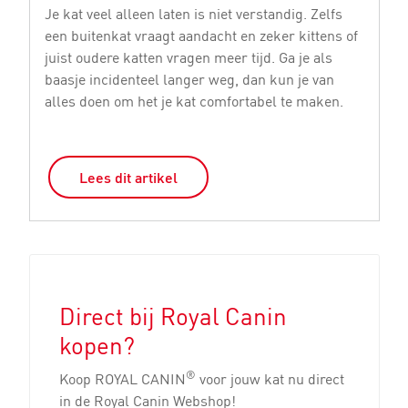
bi
Je kat veel alleen laten is niet verstandig. Zelfs
ge
een buitenkat vraagt aandacht en zeker kittens of
st
juist oudere katten vragen meer tijd. Ga je als
si
baasje incidenteel langer weg, dan kun je van
o
alles doen om het je kat comfortabel te maken.
Lees dit artikel
Direct bij Royal Canin
kopen?
®
Koop ROYAL CANIN
voor jouw kat nu direct
in de Royal Canin Webshop!