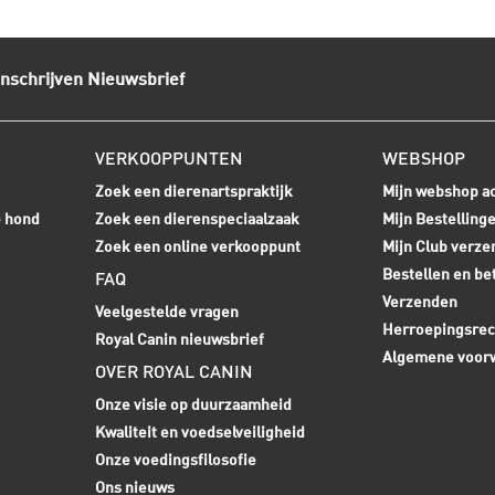
Inschrijven Nieuwsbrief
VERKOOPPUNTEN
WEBSHOP
Zoek een dierenartspraktijk
Mijn webshop a
e hond
Zoek een dierenspeciaalzaak
Mijn Bestelling
Zoek een online verkooppunt
Mijn Club verze
Bestellen en be
FAQ
Verzenden
Veelgestelde vragen
Herroepingsrec
Royal Canin nieuwsbrief
Algemene voor
OVER ROYAL CANIN
Onze visie op duurzaamheid
Kwaliteit en voedselveiligheid
Onze voedingsfilosofie
Ons nieuws