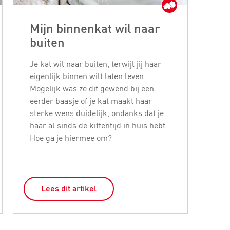
Mijn binnenkat wil naar
Ho
buiten
ee
Je kat wil naar buiten, terwijl jij haar
Een 
eigenlijk binnen wilt laten leven.
gelu
Mogelijk was ze dit gewend bij een
beh
eerder baasje of je kat maakt haar
te z
sterke wens duidelijk, ondanks dat je
een
haar al sinds de kittentijd in huis hebt.
dit 
Hoe ga je hiermee om?
een
doe
Lees dit artikel
L