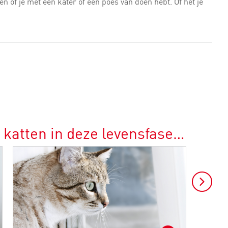
 of je met een kater of een poes van doen hebt. Of het je
 katten in deze levensfase…