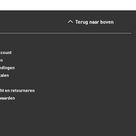
Terug naar boven
ccount
en
ndingen
talen
ht en retourneren
waarden