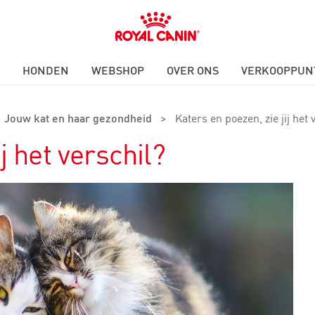
Royal
Canin
Logo
HONDEN
WEBSHOP
OVER ONS
VERKOOPPUN
Jouw kat en haar gezondheid
>
Katers en poezen, zie jij het 
j het verschil?