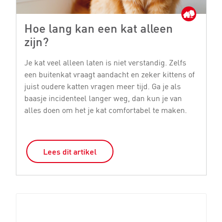
Hoe lang kan een kat alleen
M
zijn?
Je
bi
Je kat veel alleen laten is niet verstandig. Zelfs
ge
een buitenkat vraagt aandacht en zeker kittens of
st
juist oudere katten vragen meer tijd. Ga je als
si
baasje incidenteel langer weg, dan kun je van
o
alles doen om het je kat comfortabel te maken.
Lees dit artikel