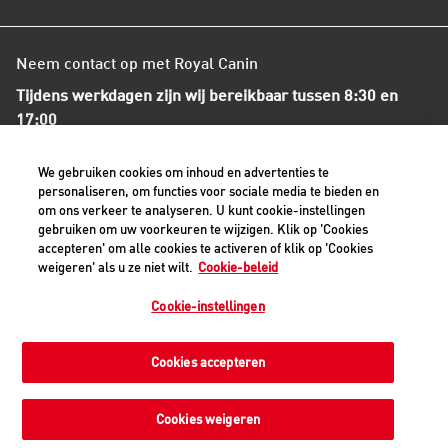
Neem contact op met Royal Canin
Tijdens werkdagen zijn wij bereikbaar tussen 8:30 en
17:00
+31(0)413-318418
We gebruiken cookies om inhoud en advertenties te
personaliseren, om functies voor sociale media te bieden en
om ons verkeer te analyseren. U kunt cookie-instellingen
Contact met ons opnemen
gebruiken om uw voorkeuren te wijzigen. Klik op 'Cookies
accepteren' om alle cookies te activeren of klik op 'Cookies
weigeren' als u ze niet wilt.
Cookie-beleid
Veilige betaalmethoden - alle bedragen zijn inclusief BTW
Cookie-instellingen
Cookies accepteren
Privacyverklaring
Cookiemelding
Juridisch
Toegankelijkheid
Cookie-instellingen
Cookies weigeren
©2026 Royal Canin SAS. Alle rechten voorbehouden. Een
dochteronderneming van Mars, Incorporated.