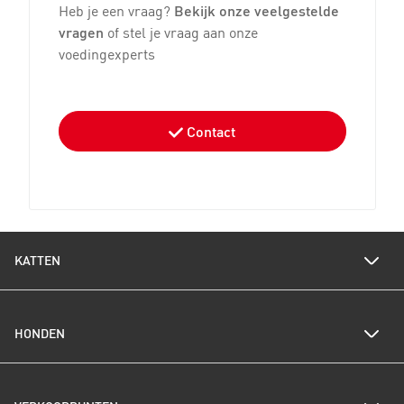
Heb je een vraag?
Bekijk onze veelgestelde
vragen
of stel je vraag aan onze
voedingexperts
Contact
KATTEN
Voedingswijzer katten
HONDEN
Een gezond gewicht voor je kat
Kittenverzorging
Kittenpakket bestellen
Voedingswijzer honden
Alles over katten