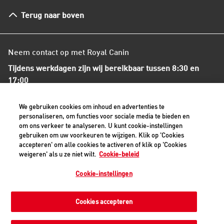
Herroepingsrecht en retourneren
Terug naar boven
Algemene voorwaarden
Neem contact op met Royal Canin
Tijdens werkdagen zijn wij bereikbaar tussen 8:30 en
17:00
+31(0)413-318418
We gebruiken cookies om inhoud en advertenties te
personaliseren, om functies voor sociale media te bieden en
om ons verkeer te analyseren. U kunt cookie-instellingen
Contact met ons opnemen
gebruiken om uw voorkeuren te wijzigen. Klik op 'Cookies
accepteren' om alle cookies te activeren of klik op 'Cookies
weigeren' als u ze niet wilt.
Cookie-beleid
Veilige betaalmethoden - alle bedragen zijn inclusief BTW
Cookie-instellingen
Cookies accepteren
Privacyverklaring
Cookiemelding
Juridisch
Toegankelijkheid
Cookie-instellingen