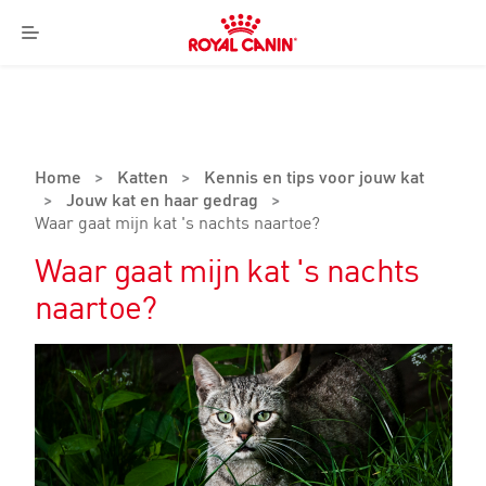
Royal
Canin
Menu
Logo
Home
>
Katten
>
Kennis en tips voor jouw kat
>
Jouw kat en haar gedrag
>
Waar gaat mijn kat 's nachts naartoe?
Waar gaat mijn kat 's nachts
naartoe?