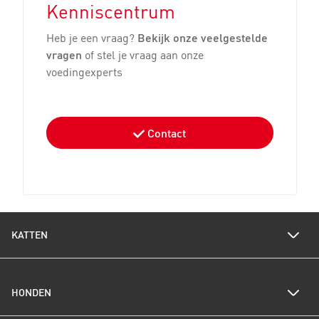
Kenniscentrum
Heb je een vraag?
Bekijk onze veelgestelde
vragen
of stel je vraag aan onze
voedingexperts
Contact
KATTEN
Voedingswijzer katten
HONDEN
Een gezond gewicht voor je kat
Kittenverzorging