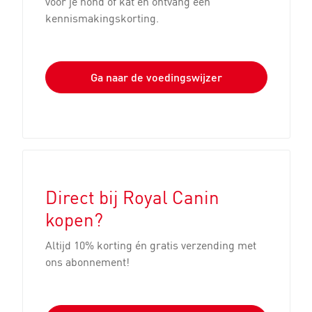
voor je hond of kat en ontvang een
kennismakingskorting.
Ga naar de voedingswijzer
De weerstand en
Bescherm je pup
spijsvertering van
tegen vergiftiging
jouw pup
Direct bij Royal Canin
kopen?
Altijd 10% korting én gratis verzending met
ons abonnement!
Van melktandjes naar
Volg de groei van je