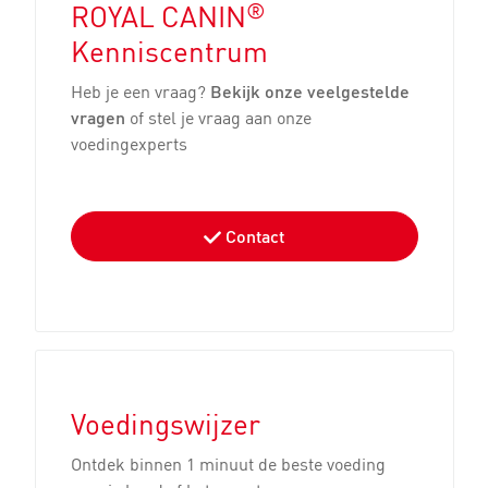
®
ROYAL CANIN
sterilisatie/castratie
en ontvlooien van
Kenniscentrum
honden
jouw pup
Heb je een vraag?
Bekijk onze veelgestelde
vragen
of stel je vraag aan onze
voedingexperts
Contact
Vaccineer je puppy op
Vlooien bij je hond -
tijd!
vervelend en
ongezond!
Voedingswijzer
Ontdek binnen 1 minuut de beste voeding