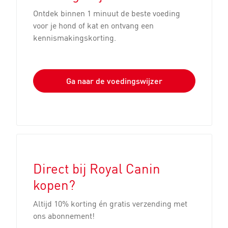
Ontdek binnen 1 minuut de beste voeding
voor je hond of kat en ontvang een
kennismakingskorting.
Ga naar de voedingswijzer
Geef ik mijn pup nog
Voorkom dat je pup te
wel het juiste
zwaar wordt.
hondenvoer?
Direct bij Royal Canin
kopen?
Altijd 10% korting én gratis verzending met
ons abonnement!