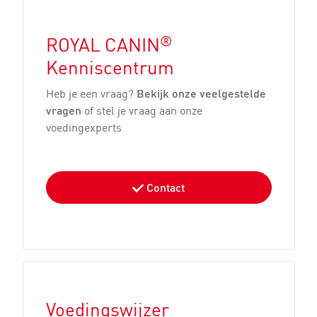
'Natuurlijk en
Waarom eet mijn pup
graanvrij'; wat zegt
®
niet?
ROYAL CANIN
dat eigenlijk?
Kenniscentrum
Heb je een vraag?
Bekijk onze veelgestelde
vragen
of stel je vraag aan onze
voedingexperts
Contact
Kan ik
Mijn pup schrokt: wat
hondenbrokken
kan ik doen?
combineren met
natvoer?
Voedingswijzer