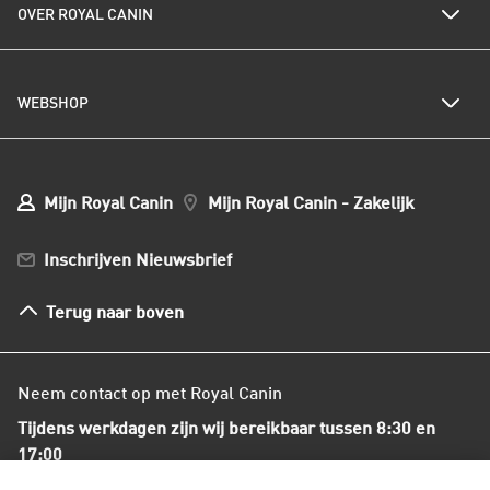
Je puppy's gedrag
Je pup zindelijk
Kwetsbare spijsvertering
OVER ROYAL CANIN
Royal Canin nieuwsbrief
Kattenrassen
leren lezen
maken
Kwetsbare huid of vacht
Populaire kattennamen
Al het hondenvoer
Onze visie op duurzaamheid
Hondenrassen
WEBSHOP
Kwaliteit en voedselveiligheid
Populaire hondennamen
Onze voedingsfilosofie
Ons nieuws
Mijn webshop account
Mijn Bestellingen
Mijn Royal Canin
Mijn Royal Canin - Zakelijk
Mijn Club verzendingen
Bestellen en betalen
Inschrijven Nieuwsbrief
Verzenden
Herroepingsrecht en retourneren
Kiezen voor een
Kies ik een rashond of
Terug naar boven
Algemene voorwaarden
raspup, kruising of
een kruising?
bastaard?
Neem contact op met Royal Canin
Tijdens werkdagen zijn wij bereikbaar tussen 8:30 en
17:00