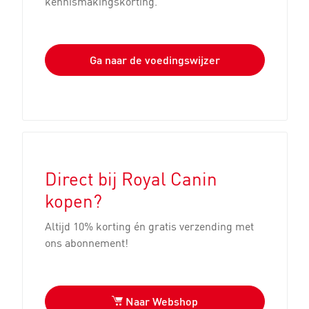
kennismakingskorting.
De hond, je beste en
Op reis met je hond
Ga naar de voedingswijzer
trouwste vriend
Direct bij Royal Canin
kopen?
Altijd 10% korting én gratis verzending met
Hoe adopteer ik een
De ontwikkeling van
ons abonnement!
hond?
je puppy
Naar Webshop