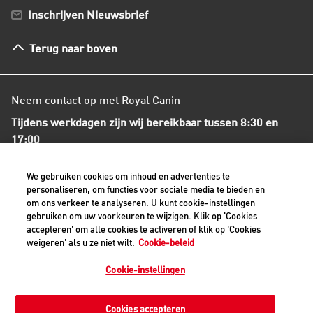
Bestellen en betalen
Inschrijven Nieuwsbrief
Verzenden
Herroepingsrecht en retourneren
Terug naar boven
Algemene voorwaarden
Neem contact op met Royal Canin
Tijdens werkdagen zijn wij bereikbaar tussen 8:30 en
17:00
+31(0)413-318418
We gebruiken cookies om inhoud en advertenties te
personaliseren, om functies voor sociale media te bieden en
om ons verkeer te analyseren. U kunt cookie-instellingen
Contact met ons opnemen
gebruiken om uw voorkeuren te wijzigen. Klik op 'Cookies
accepteren' om alle cookies te activeren of klik op 'Cookies
weigeren' als u ze niet wilt.
Cookie-beleid
Veilige betaalmethoden - alle bedragen zijn inclusief BTW
Cookie-instellingen
Cookies accepteren