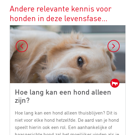
Andere relevante kennis voor
honden in deze levensfase…
Hoe lang kan een hond alleen
H
zijn?
e
Hoe lang kan een hond alleen thuisblijven? Dit is
He
niet voor elke hond hetzelfde. De aard van je hond
vo
speelt hierin ook een rol. Een aanhankelijke of
di
baasgerichte hond zal het moeilijker vinden als je
M