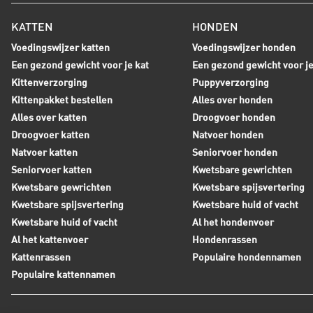
KATTEN
HONDEN
Voedingswijzer katten
Voedingswijzer honden
Een gezond gewicht voor je kat
Een gezond gewicht voor j
Kittenverzorging
Puppyverzorging
Kittenpakket bestellen
Alles over honden
Alles over katten
Droogvoer honden
Droogvoer katten
Natvoer honden
Natvoer katten
Seniorvoer honden
Seniorvoer katten
Kwetsbare gewrichten
Kwetsbare gewrichten
Kwetsbare spijsvertering
Kwetsbare spijsvertering
Kwetsbare huid of vacht
Kwetsbare huid of vacht
Al het hondenvoer
Al het kattenvoer
Hondenrassen
Kattenrassen
Populaire hondennamen
Populaire kattennamen