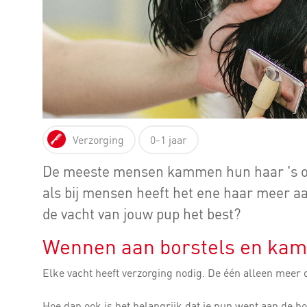
Verzorging
0-1 jaar
De meeste mensen kammen hun haar 's oc
als bij mensen heeft het ene haar meer a
de vacht van jouw pup het best?
Wennen aan borstels en ka
Elke vacht heeft verzorging nodig. De één alleen meer 
Hoe dan ook is het belangrijk dat je pup went aan de b