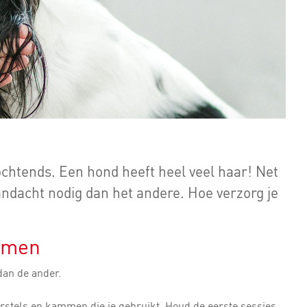
htends. Een hond heeft heel veel haar! Net
andacht nodig dan het andere. Hoe verzorg je
mmen
dan de ander.
orstels en kammen die je gebruikt. Houd de eerste sessies