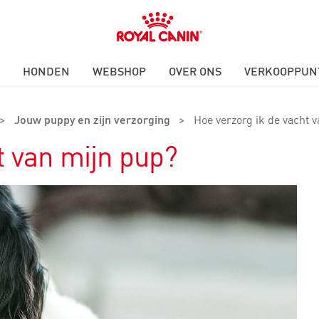
Royal
Canin
Logo
HONDEN
WEBSHOP
OVER ONS
VERKOOPPUN
>
Jouw puppy en zijn verzorging
>
Hoe verzorg ik de vacht 
t van mijn pup?