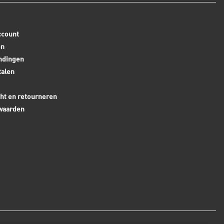
ccount
en
ndingen
talen
ht en retourneren
waarden