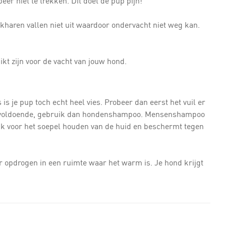
eer niet te trekken. Dit doet de pup pijn!
haren vallen niet uit waardoor ondervacht niet weg kan.
ikt zijn voor de vacht van jouw hond.
 is je pup toch echt heel vies. Probeer dan eerst het vuil er
 niet voldoende, gebruik dan hondenshampoo. Mensenshampoo
rijk voor het soepel houden van de huid en beschermt tegen
r opdrogen in een ruimte waar het warm is. Je hond krijgt