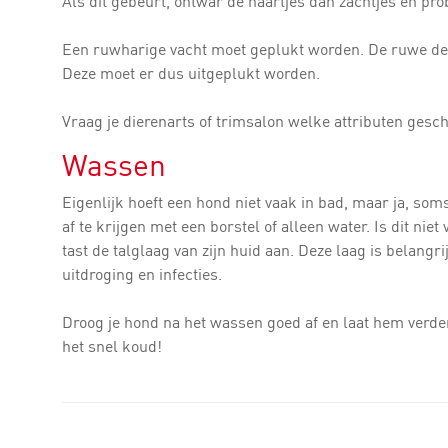
Als dit gebeurt, ontwar de haartjes dan zachtjes en prob
Een ruwharige vacht moet geplukt worden. De ruwe dek
Deze moet er dus uitgeplukt worden.
Vraag je dierenarts of trimsalon welke attributen gesch
Wassen
Eigenlijk hoeft een hond niet vaak in bad, maar ja, soms
af te krijgen met een borstel of alleen water. Is dit
tast de talglaag van zijn huid aan. Deze laag is belang
uitdroging en infecties.
Droog je hond na het wassen goed af en laat hem verde
het snel koud!