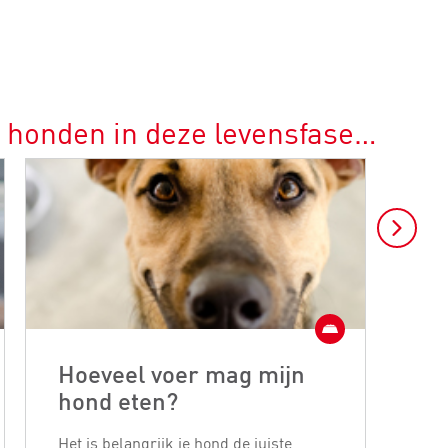
r honden in deze levensfase…
Hoeveel voer mag mijn
Ho
hond eten?
ho
Het is belangrijk je hond de juiste
Met 