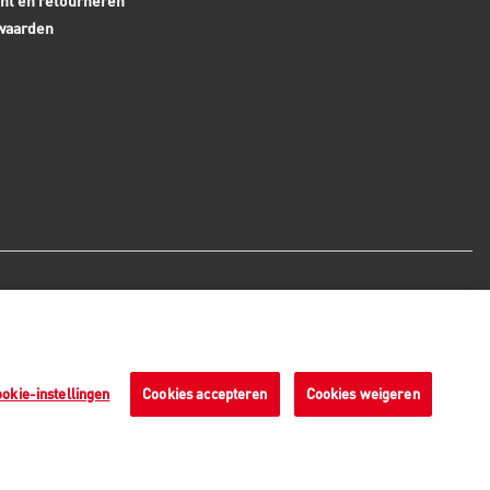
ht en retourneren
waarden
Veilige betaalmethoden - alle
bedragen zijn inclusief BTW
okie-instellingen
Cookies accepteren
Cookies weigeren
n