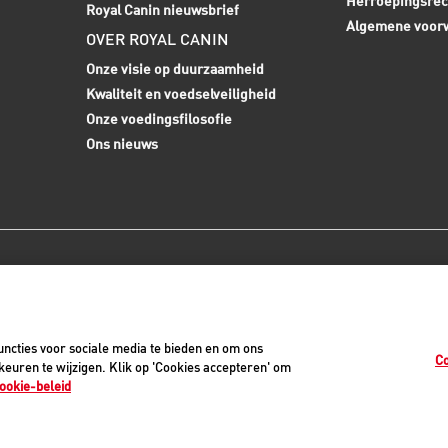
Herroepingsrec
Royal Canin nieuwsbrief
Algemene voor
OVER ROYAL CANIN
Onze visie op duurzaamheid
Kwaliteit en voedselveiligheid
Onze voedingsfilosofie
Ons nieuws
0
ncties voor sociale media te bieden en om ons
Co
euren te wijzigen. Klik op 'Cookies accepteren' om
ookie-beleid
vacyverklaring
Cookiemelding
Juridisch
Toegankelijkheid
Cookie-instellinge