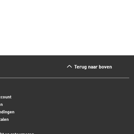
ees dit artikel
Lees dit arti
Terug naar boven
ccount
en
ndingen
talen