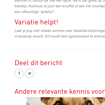
belonen is natuurlijk ook een optie. Ga in dat geval op 
balletje, flostouw of juist een knuffel of een lief woo
een uitbundige 'goedzo!'
Variatie helpt!
Laat je pup niet steeds werken voor dezelfde beloninge
vriendelijk woord. Dit houdt hem gemotiveerd te werke
Deel dit bericht
Andere relevante kennis voo