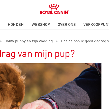
Royal
Canin
Logo
HONDEN
WEBSHOP
OVER ONS
VERKOOPPUN
>
Jouw puppy en zijn voeding
>
Hoe beloon ik goed gedrag 
drag van mijn pup?