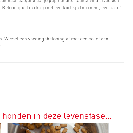
zoek naar datgene dat je pup het allerleukst vindt. Dus een
rdje. Beloon goed gedrag met een kort spelmoment, een aai of
n. Wissel een voedingsbeloning af met een aai of een
n.
r honden in deze levensfase…