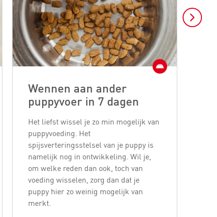
Wennen aan ander
Ho
puppyvoer in 7 dagen
ho
Het liefst wissel je zo min mogelijk van
Met 
puppyvoeding. Het
mis
spijsverteringsstelsel van je puppy is
hond
namelijk nog in ontwikkeling. Wil je,
smak
om welke reden dan ook, toch van
bew
voeding wisselen, zorg dan dat je
een
puppy hier zo weinig mogelijk van
merkt.