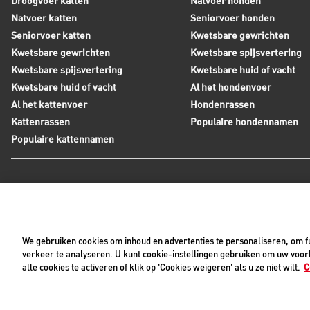
Droogvoer katten
Natvoer honden
Natvoer katten
Seniorvoer honden
Seniorvoer katten
Kwetsbare gewrichten
Kwetsbare gewrichten
Kwetsbare spijsvertering
Kwetsbare spijsvertering
Kwetsbare huid of vacht
Kwetsbare huid of vacht
Al het hondenvoer
Al het kattenvoer
Hondenrassen
Kattenrassen
Populaire hondennamen
Populaire kattennamen
Neem contact op met Royal Canin
Tijdens werkdagen zijn wij bereikbaar tussen 8:30 en 17:0
We gebruiken cookies om inhoud en advertenties te personaliseren, om fu
+31(0)413-318418
Contact met ons opnemen
verkeer te analyseren. U kunt cookie-instellingen gebruiken om uw voork
alle cookies te activeren of klik op 'Cookies weigeren' als u ze niet wilt.
C
Pri