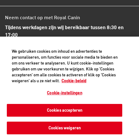
Neem contact op met Royal Canin
Tijdens werkdagen zijn wij bereikbaar tussen 8:30 en
17:00
+31(0)413-318418
We gebruiken cookies om inhoud en advertenties te
personaliseren, om functies voor sociale media te bieden en
om ons verkeer te analyseren. U kunt cookie-instellingen
Contact met ons opnemen
gebruiken om uw voorkeuren te wijzigen. Klik op 'Cookies
accepteren' om alle cookies te activeren of klik op 'Cookies
weigeren' als u ze niet wilt.
Cookie-beleid
Veilige betaalmethoden - alle bedragen zijn inclusief BTW
Cookie-instellingen
Cookies accepteren
Privacyverklaring
Cookiemelding
Juridisch
Toegankelijkheid
Cookie-instellingen
Cookies weigeren
©2026 Royal Canin SAS. Alle rechten voorbehouden. Een
dochteronderneming van Mars, Incorporated.