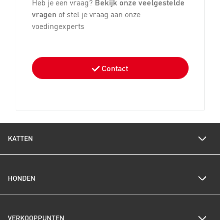
Heb je een vraag?
Bekijk onze veelgestelde
vragen
of stel je vraag aan onze
voedingexperts
Contact
KATTEN
Voedingswijzer katten
HONDEN
Een gezond gewicht voor je kat
Kittenverzorging
Kittenpakket bestellen
Voedingswijzer honden
Alles over katten
VERKOOPPUNTEN
Een gezond gewicht voor je hond