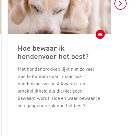
Hoe bewaar ik
'N
hondenvoer het best?
wa
Met hondenbrokken lijkt niet zo veel
'Nat
mis te kunnen gaan, maar ook
glut
hondenvoer verliest kwaliteit en
veel
smakelijkheid als dit niet goed
van
bewaard wordt. Hoe en waar bewaar je
deze
een geopende zak dan het best?
voe