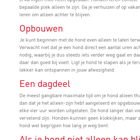
bepaalde plek alleen te zijn. Ga je verhuizen of op vaka
leren om alleen achter te blijven.
Opbouwen
Je kunt beginnen met de hond even alleen te laten terwi
Verwacht niet dat je een hond direct een aantal uren ac
nodig, waarbij je dus steeds iets verder weg gaat en daa
daar dan goed bij voelt. Ligt je hond te slapen als je t
lekker kan ontspannen in jouw afwezigheid.
Een dagdeel
De meest gangbare maximale tijd om je hond alleen thuis
dan dat je het alleen-zijn hebt aangeleerd en opgebo
elke vier uur worden uitgelaten. De hond langer dan vi
vervelend zijn. Honden kunnen geen klokkijken, maar aa
hond wel begrijpen hoe lang je weg bent.
Als je hond niet alleen kan bl