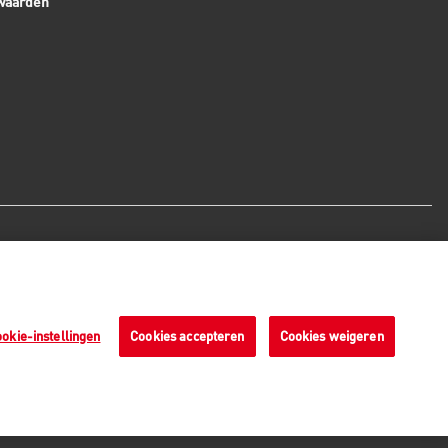
waarden
Veilige betaalmethoden - alle
bedragen zijn inclusief BTW
okie-instellingen
Cookies accepteren
Cookies weigeren
n