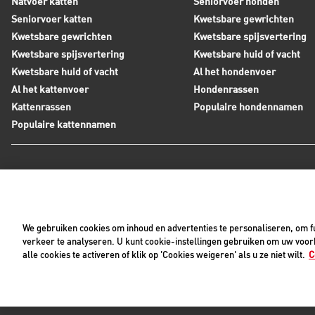
Natvoer katten
Seniorvoer honden
Seniorvoer katten
Kwetsbare gewrichten
Kwetsbare gewrichten
Kwetsbare spijsvertering
Kwetsbare spijsvertering
Kwetsbare huid of vacht
Kwetsbare huid of vacht
Al het hondenvoer
Al het kattenvoer
Hondenrassen
Kattenrassen
Populaire hondennamen
Populaire kattennamen
Neem contact op met Royal Canin
Tijdens werkdagen zijn wij bereikbaar tussen 8:30 en 17:0
We gebruiken cookies om inhoud en advertenties te personaliseren, om fu
+31(0)413-318418
Contact met ons opnemen
verkeer te analyseren. U kunt cookie-instellingen gebruiken om uw voork
alle cookies te activeren of klik op 'Cookies weigeren' als u ze niet wilt.
C
Pri