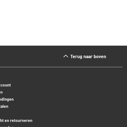
ees dit artikel
Lees dit arti
Terug naar boven
ccount
en
ndingen
talen
ht en retourneren