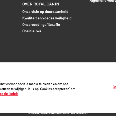
Algemene voor
OVER ROYAL CANIN
Onze visie op duurzaamheid
Kwaliteit en voedselveiligheid
Onze voedingsfilosofie
Ons nieuws
0
ncties voor sociale media te bieden en om ons
Co
euren te wijzigen. Klik op 'Cookies accepteren' om
ookie-beleid
vacyverklaring
Cookiemelding
Juridisch
Toegankelijkheid
Cookie-instellinge
©2026 Royal Canin SAS. Alle rechten voorbehouden.