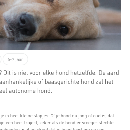
6-7 jaar
 Dit is niet voor elke hond hetzelfde. De aard
 aanhankelijke of baasgerichte hond zal het
 heel autonome hond.
je in heel kleine stapjes. Of je hond nu jong of oud is, dat
jn een heel traject, zeker als de hond er vroeger slechte
gebonden, wat betekent dat je hond leert om op een