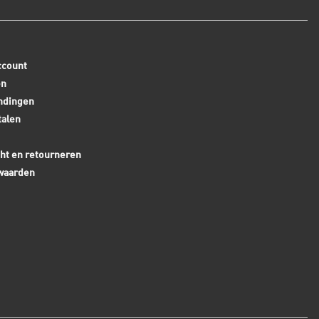
ccount
en
ndingen
talen
ht en retourneren
waarden