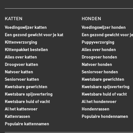
KATTEN
HONDEN
Voedingswijzer katten
Voedingswijzer honden
Een gezond gewicht voor je kat
Een gezond gewicht voor j
Kittenverzorging
Puppyverzorging
Kittenpakket bestellen
Alles over honden
Alles over katten
Droogvoer honden
Droogvoer katten
Natvoer honden
Natvoer katten
Seniorvoer honden
Seniorvoer katten
Kwetsbare gewrichten
Kwetsbare gewrichten
Kwetsbare spijsvertering
Kwetsbare spijsvertering
Kwetsbare huid of vacht
Kwetsbare huid of vacht
Al het hondenvoer
Al het kattenvoer
Hondenrassen
Kattenrassen
Populaire hondennamen
Populaire kattennamen