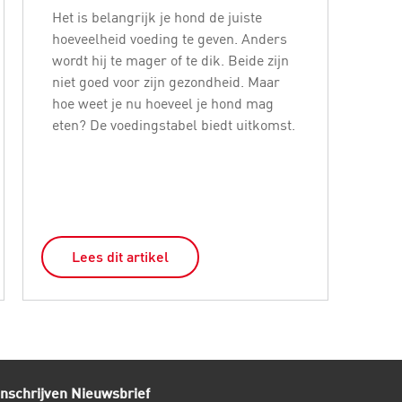
Het is belangrijk je hond de juiste
Met 
hoeveelheid voeding te geven. Anders
mis
wordt hij te mager of te dik. Beide zijn
hond
niet goed voor zijn gezondheid. Maar
smak
hoe weet je nu hoeveel je hond mag
bew
eten? De voedingstabel biedt uitkomst.
een
Lees dit artikel
L
Inschrijven Nieuwsbrief