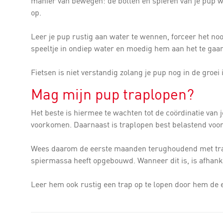
manier van bewegen: de botten en spieren van je pup 
op.
Leer je pup rustig aan water te wennen, forceer het noo
speeltje in ondiep water en moedig hem aan het te gaan
Fietsen is niet verstandig zolang je pup nog in de groei i
Mag mijn pup traplopen?
Het beste is hiermee te wachten tot de coördinatie van 
voorkomen. Daarnaast is traplopen best belastend voor 
Wees daarom de eerste maanden terughoudend met trap
spiermassa heeft opgebouwd. Wanneer dit is, is afhankeli
Leer hem ook rustig een trap op te lopen door hem de e