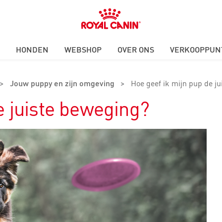
Royal
Canin
Logo
HONDEN
WEBSHOP
OVER ONS
VERKOOPPUN
>
Jouw puppy en zijn omgeving
>
Hoe geef ik mijn pup de j
e juiste beweging?