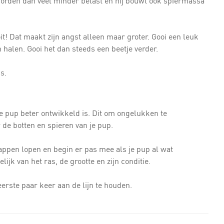
worden dan veel minder belast en hij bouwt ook spiermassa
it! Dat maakt zijn angst alleen maar groter. Gooi een leuk
 halen. Gooi het dan steeds een beetje verder.
s.
je pup beter ontwikkeld is. Dit om ongelukken te
de botten en spieren van je pup.
pen lopen en begin er pas mee als je pup al wat
jk van het ras, de grootte en zijn conditie.
erste paar keer aan de lijn te houden.