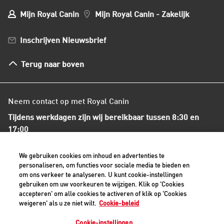
Mijn Bestellingen
Mijn Royal Canin
Mijn Royal Canin - Zakelijk
Mijn Club verzendingen
Bestellen en betalen
Inschrijven Nieuwsbrief
Verzenden
Herroepingsrecht en retourneren
Terug naar boven
Algemene voorwaarden
Neem contact op met Royal Canin
Tijdens werkdagen zijn wij bereikbaar tussen 8:30 en
17:00
+31(0)413-318418
We gebruiken cookies om inhoud en advertenties te
personaliseren, om functies voor sociale media te bieden en
om ons verkeer te analyseren. U kunt cookie-instellingen
Contact met ons opnemen
gebruiken om uw voorkeuren te wijzigen. Klik op 'Cookies
accepteren' om alle cookies te activeren of klik op 'Cookies
weigeren' als u ze niet wilt.
Cookie-beleid
Veilige betaalmethoden - alle bedragen zijn inclusief BTW
Cookie-instellingen