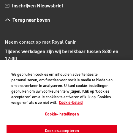
Bestellen en betalen
Inschrijven Nieuwsbrief
Verzenden
Herroepingsrecht en retourneren
Terug naar boven
Algemene voorwaarden
Neem contact op met Royal Canin
Tijdens werkdagen zijn wij bereikbaar tussen 8:30 en
17:00
+31(0)413-318418
We gebruiken cookies om inhoud en advertenties te
personaliseren, om functies voor sociale media te bieden en
om ons verkeer te analyseren. U kunt cookie-instellingen
Contact met ons opnemen
gebruiken om uw voorkeuren te wijzigen. Klik op 'Cookies
accepteren' om alle cookies te activeren of klik op 'Cookies
weigeren' als u ze niet wilt.
Cookie-beleid
Veilige betaalmethoden - alle bedragen zijn inclusief BTW
Cookie-instellingen
Cookies accepteren