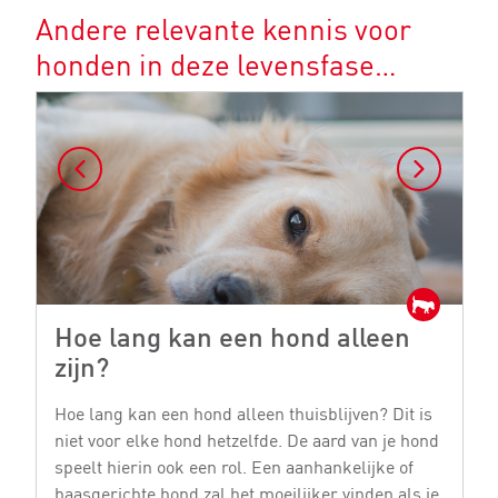
Andere relevante kennis voor
honden in deze levensfase…
Hoe lang kan een hond alleen
H
zijn?
e
Hoe lang kan een hond alleen thuisblijven? Dit is
He
niet voor elke hond hetzelfde. De aard van je hond
vo
speelt hierin ook een rol. Een aanhankelijke of
di
baasgerichte hond zal het moeilijker vinden als je
M