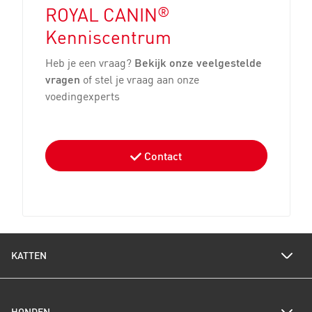
®
ROYAL CANIN
Kenniscentrum
Heb je een vraag?
Bekijk onze veelgestelde
vragen
of stel je vraag aan onze
voedingexperts
Contact
KATTEN
Voedingswijzer katten
Een gezond gewicht voor je kat