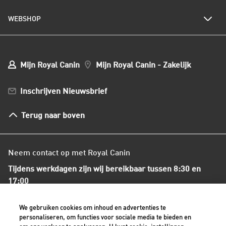
Al het hondenvoer
Onze visie op duurzaamheid
Hondenrassen
WEBSHOP
Kwaliteit en voedselveiligheid
Populaire hondennamen
Onze voedingsfilosofie
Ons nieuws
Mijn webshop account
Mijn Bestellingen
Mijn Royal Canin
Mijn Royal Canin - Zakelijk
Mijn Club verzendingen
Bestellen en betalen
Inschrijven Nieuwsbrief
Verzenden
Herroepingsrecht en retourneren
Terug naar boven
Algemene voorwaarden
Neem contact op met Royal Canin
Tijdens werkdagen zijn wij bereikbaar tussen 8:30 en
17:00
+31(0)413-318418
We gebruiken cookies om inhoud en advertenties te
personaliseren, om functies voor sociale media te bieden en