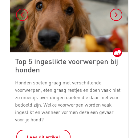
Top 5 ingeslikte voorwerpen bij
I
honden
Wa
he
Honden spelen graag met verschillende
jo
voorwerpen, eten graag restjes en doen vaak niet
ge
zo moeilijk over dingen opeten die daar niet voor
h
bedoeld zijn. Welke voorwerpen worden vaak
ingeslikt en wanneer vormen deze een gevaar
voor je hond?
Lees dit artikel