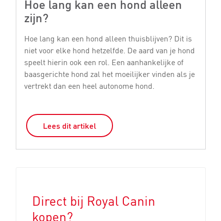
Hoe lang kan een hond alleen
H
zijn?
e
Hoe lang kan een hond alleen thuisblijven? Dit is
He
niet voor elke hond hetzelfde. De aard van je hond
vo
speelt hierin ook een rol. Een aanhankelijke of
di
baasgerichte hond zal het moeilijker vinden als je
M
vertrekt dan een heel autonome hond.
De
Lees dit artikel
Direct bij Royal Canin
kopen?