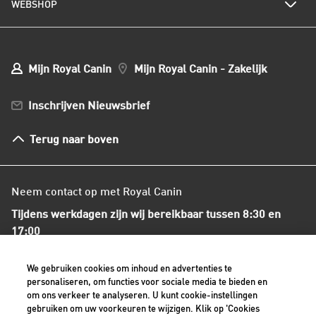
WEBSHOP
Kwaliteit en voedselveiligheid
Populaire hondennamen
Onze voedingsfilosofie
Ons nieuws
Mijn webshop account
Mijn Bestellingen
Mijn Royal Canin
Mijn Royal Canin - Zakelijk
Mijn Club verzendingen
Bestellen en betalen
Inschrijven Nieuwsbrief
Verzenden
Herroepingsrecht en retourneren
Terug naar boven
Algemene voorwaarden
Neem contact op met Royal Canin
Tijdens werkdagen zijn wij bereikbaar tussen 8:30 en
17:00
+31(0)413-318418
We gebruiken cookies om inhoud en advertenties te
personaliseren, om functies voor sociale media te bieden en
om ons verkeer te analyseren. U kunt cookie-instellingen
Contact met ons opnemen
gebruiken om uw voorkeuren te wijzigen. Klik op 'Cookies