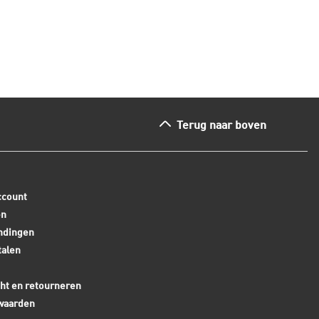
ees dit artikel
Lees dit arti
Terug naar boven
ccount
en
ndingen
talen
ht en retourneren
waarden