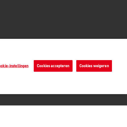
okie-instellingen
Cookies accepteren
Cookies weigeren
Veilige betaalmethoden - alle
bedragen zijn inclusief BTW
n