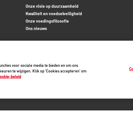
Onze visie op duurzaamheid
Kwaliteit en voedselveiligheid
Onze voedingsfilosofie
Ons nieuws
ncties voor sociale media te bieden en om ons
Co
euren te wijzigen. Klik op 'Cookies accepteren' om
ookie-beleid
0
vacyverklaring
Cookiemelding
Juridisch
Toegankelijkheid
Cookie-instellinge
©2026 Royal Canin SAS. Alle rechten voorbehouden.
Een dochteronderneming van Mars, Incorporated.