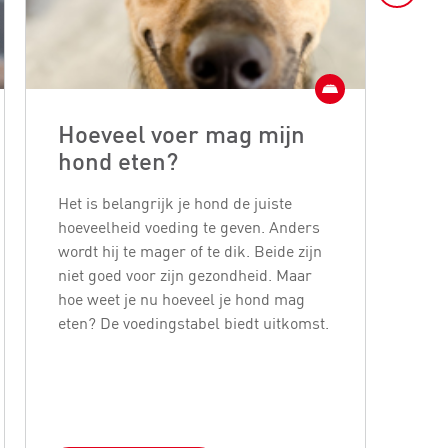
Hoeveel voer mag mijn
To
hond eten?
vo
Het is belangrijk je hond de juiste
Hon
hoeveelheid voeding te geven. Anders
ver
wordt hij te mager of te dik. Beide zijn
rest
niet goed voor zijn gezondheid. Maar
over
hoe weet je nu hoeveel je hond mag
bed
eten? De voedingstabel biedt uitkomst.
wor
vor