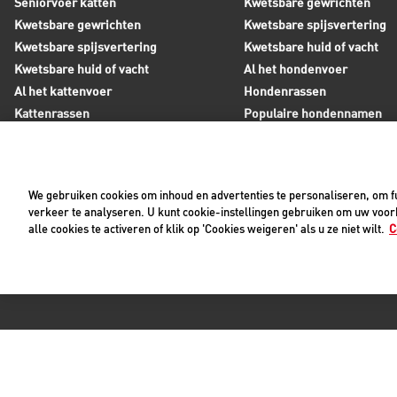
Seniorvoer katten
Kwetsbare gewrichten
Kwetsbare gewrichten
Kwetsbare spijsvertering
Kwetsbare spijsvertering
Kwetsbare huid of vacht
Kwetsbare huid of vacht
Al het hondenvoer
Al het kattenvoer
Hondenrassen
Kattenrassen
Populaire hondennamen
Populaire kattennamen
We gebruiken cookies om inhoud en advertenties te personaliseren, om fu
Neem contact op met Royal Canin
verkeer te analyseren. U kunt cookie-instellingen gebruiken om uw voork
alle cookies te activeren of klik op 'Cookies weigeren' als u ze niet wilt.
C
Tijdens werkdagen zijn wij bereikbaar tussen 8:30 en 17:0
+31(0)413-318418
Contact met ons opnemen
Pri