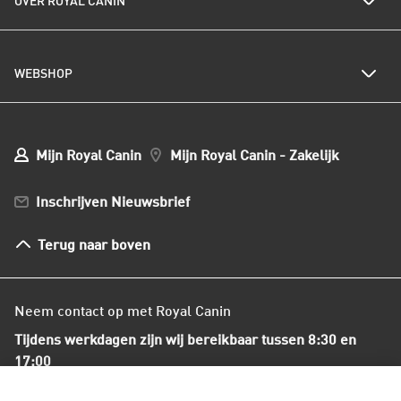
OVER ROYAL CANIN
Royal Canin nieuwsbrief
Kattenrassen
Kwetsbare huid of vacht
Populaire kattennamen
Al het hondenvoer
Onze visie op duurzaamheid
Hondenrassen
WEBSHOP
Kwaliteit en voedselveiligheid
Populaire hondennamen
Onze voedingsfilosofie
Ons nieuws
Mijn webshop account
Mijn Bestellingen
Mijn Royal Canin
Mijn Royal Canin - Zakelijk
Mijn Club verzendingen
Bestellen en betalen
Inschrijven Nieuwsbrief
Verzenden
Herroepingsrecht en retourneren
Terug naar boven
Algemene voorwaarden
Neem contact op met Royal Canin
Tijdens werkdagen zijn wij bereikbaar tussen 8:30 en
17:00