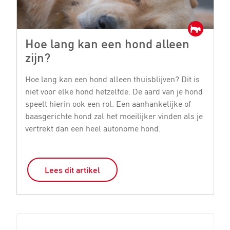
Hoe lang kan een hond alleen
H
zijn?
e
Hoe lang kan een hond alleen thuisblijven? Dit is
He
niet voor elke hond hetzelfde. De aard van je hond
vo
speelt hierin ook een rol. Een aanhankelijke of
di
baasgerichte hond zal het moeilijker vinden als je
M
vertrekt dan een heel autonome hond.
De
Lees dit artikel