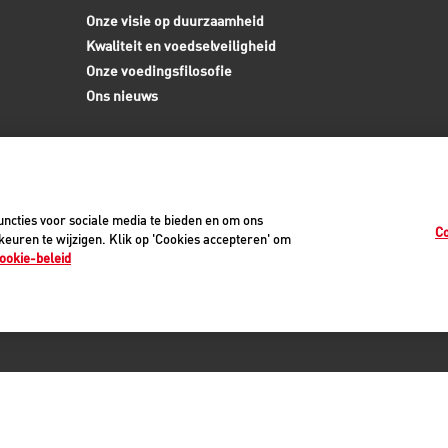
Onze visie op duurzaamheid
Kwaliteit en voedselveiligheid
Onze voedingsfilosofie
Ons nieuws
ncties voor sociale media te bieden en om ons
Co
euren te wijzigen. Klik op 'Cookies accepteren' om
ookie-beleid
0
vacyverklaring
Cookiemelding
Juridisch
Toegankelijkheid
Cookie-instellinge
©2026 Royal Canin SAS. Alle rechten voorbehouden.
Een dochteronderneming van Mars, Incorporated.