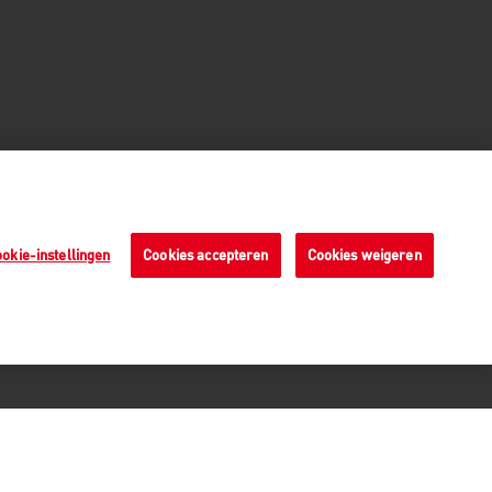
okie-instellingen
Cookies accepteren
Cookies weigeren
Veilige betaalmethoden - alle
bedragen zijn inclusief BTW
n