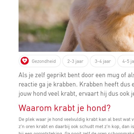
Gezondheid
2-3 jaar
3-4 jaar
4-5 j
Als je zelf geprikt bent door een mug of a
reactie ga je krabben. Krabben heeft dus 
jouw hond veel krabt, ervaart hij dus ook
Waarom krabt je hond?
De plek waar je hond veelvuldig krabt kan al best wat ve
z'n oren krabt en daarbij ook schudt met z'n kop, dan is 
hij een oorontsteking. Ga nooit zelf de oren schoonmake