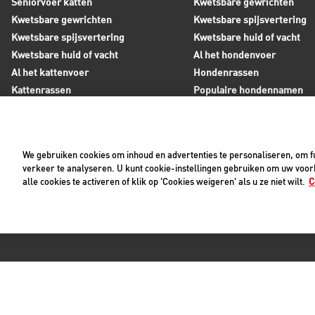
Seniorvoer katten
Kwetsbare gewrichten
Kwetsbare gewrichten
Kwetsbare spijsvertering
Kwetsbare spijsvertering
Kwetsbare huid of vacht
Kwetsbare huid of vacht
Al het hondenvoer
Al het kattenvoer
Hondenrassen
Kattenrassen
Populaire hondennamen
Populaire kattennamen
We gebruiken cookies om inhoud en advertenties te personaliseren, om fu
Neem contact op met Royal Canin
verkeer te analyseren. U kunt cookie-instellingen gebruiken om uw voork
alle cookies te activeren of klik op 'Cookies weigeren' als u ze niet wilt.
C
Tijdens werkdagen zijn wij bereikbaar tussen 8:30 en 17:0
+31(0)413-318418
Contact met ons opnemen
Pri