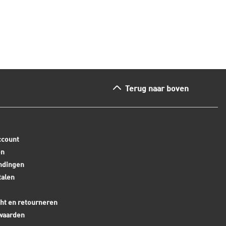
ees dit artikel
Lees dit arti
Terug naar boven
ccount
en
ndingen
talen
ht en retourneren
waarden