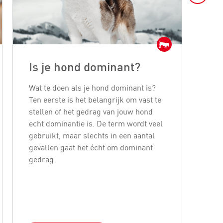
Is je hond dominant?
Ho
je
Wat te doen als je hond dominant is?
Ten eerste is het belangrijk om vast te
Hon
stellen of het gedrag van jouw hond
stre
echt dominantie is. De term wordt veel
gezo
gebruikt, maar slechts in een aantal
lang
gevallen gaat het écht om dominant
boog
gedrag.
er p
fys