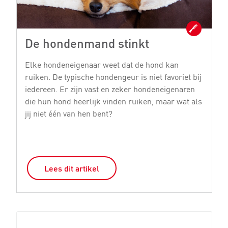
De hondenmand stinkt
H
o
Elke hondeneigenaar weet dat de hond kan
ruiken. De typische hondengeur is niet favoriet bij
Er
iedereen. Er zijn vast en zeker hondeneigenaren
la
die hun hond heerlijk vinden ruiken, maar wat als
al
jij niet één van hen bent?
ga
v
Lees dit artikel