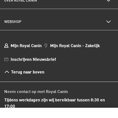
OVER ROYAL CANIN
Royal Canin nieuwsbrief
Kattenrassen
Kwetsbare huid of vacht
Populaire kattennamen
Al het hondenvoer
Onze visie op duurzaamheid
Hondenrassen
WEBSHOP
Kwaliteit en voedselveiligheid
Populaire hondennamen
Onze voedingsfilosofie
Ons nieuws
Mijn webshop account
Mijn Bestellingen
Mijn Royal Canin
Mijn Royal Canin - Zakelijk
Mijn Club verzendingen
Bestellen en betalen
Inschrijven Nieuwsbrief
Verzenden
Herroepingsrecht en retourneren
Terug naar boven
Algemene voorwaarden
Neem contact op met Royal Canin
Tijdens werkdagen zijn wij bereikbaar tussen 8:30 en
17:00