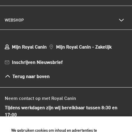
Kwetsbare huid of vacht
Populaire kattennamen
Al het hondenvoer
Onze visie op duurzaamheid
Hondenrassen
WEBSHOP
Kwaliteit en voedselveiligheid
Populaire hondennamen
Onze voedingsfilosofie
Ons nieuws
Mijn webshop account
Mijn Bestellingen
Mijn Royal Canin
Mijn Royal Canin - Zakelijk
Mijn Club verzendingen
Bestellen en betalen
Inschrijven Nieuwsbrief
Verzenden
Herroepingsrecht en retourneren
Terug naar boven
Algemene voorwaarden
Neem contact op met Royal Canin
Tijdens werkdagen zijn wij bereikbaar tussen 8:30 en
17:00
+31(0)413-318418
We gebruiken cookies om inhoud en advertenties te